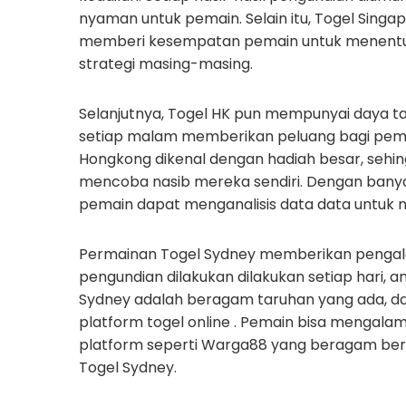
nyaman untuk pemain. Selain itu, Togel Sing
memberi kesempatan pemain untuk menentuk
strategi masing-masing.
Selanjutnya, Togel HK pun mempunyai daya tar
setiap malam memberikan peluang bagi pemain 
Hongkong dikenal dengan hadiah besar, sehin
mencoba nasib mereka sendiri. Dengan banyak
pemain dapat menganalisis data data untu
Permainan Togel Sydney memberikan pengala
pengundian dilakukan dilakukan setiap hari, a
Sydney adalah beragam taruhan yang ada, da
platform togel online . Pemain bisa mengalam
platform seperti Warga88 yang beragam ber
Togel Sydney.