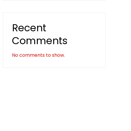
Recent
Comments
No comments to show.