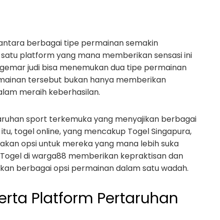
 antara berbagai tipe permainan semakin
satu platform yang mana memberikan sensasi ini
nggemar judi bisa menemukan dua tipe permainan
permainan tersebut bukan hanya memberikan
alam meraih keberhasilan.
taruhan sport terkemuka yang menyajikan berbagai
itu, togel online, yang mencakup Togel Singapura,
iakan opsi untuk mereka yang mana lebih suka
 Togel di warga88 memberikan kepraktisan dan
an berbagai opsi permainan dalam satu wadah.
rta Platform Pertaruhan