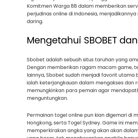
Komitmen Warga 88 dalam memberikan servis 
perjudinas online di Indonesia, menjadikannya
daring.
Mengetahui SBOBET dan T
Sbobet adalah sebuah situs taruhan yang amat 
Dengan memberikan ragam macam game, term
lainnya, Sbobet sudah menjadi favorit utama
ialah keterjangkauan dalam mengakses dan ra
memungkinkan para pemain agar mendapatk
menguntungkan.
Permainan togel online pun kian digemari di 
Hongkong, serta Togel Sydney. Game ini me
memperkirakan angka yang akan akan dalam 