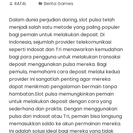
RAf4L
Berita Games
Dalam dunia perjudian daring, slot pulsa telah
menjadi salah satu metode yang paling populer
bagi pemain untuk melakukan deposit. Di
Indonesia, sejumlah provider telekomunikasi
seperti Indosat dan Tri menawarkan kemudahan
bagi para pengguna untuk melakukan transaksi
deposit menggunakan pulsa mereka. Bagi
pemula, memahami cara deposit melalui kedua
provider ini sangatlah penting agar mereka
dapat menikmati pengalaman bermain tanpa
hambatan.Slot pulsa memungkinkan pemain
untuk melakukan deposit dengan cara yang
sederhana dan praktis. Dengan menggunakan
pulsa dari Indosat atau Tri, pemain bisa langsung
memasukkan saldo ke akun permainan mereka.
Ini adalah solusi ideal bagi mereka yang tidak