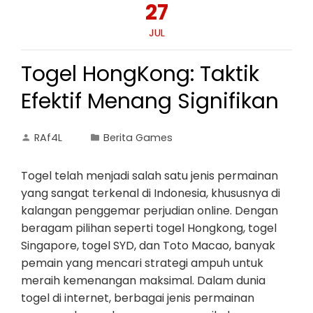
27
JUL
Togel HongKong: Taktik
Efektif Menang Signifikan
RAf4L
Berita Games
Togel telah menjadi salah satu jenis permainan
yang sangat terkenal di Indonesia, khususnya di
kalangan penggemar perjudian online. Dengan
beragam pilihan seperti togel Hongkong, togel
Singapore, togel SYD, dan Toto Macao, banyak
pemain yang mencari strategi ampuh untuk
meraih kemenangan maksimal. Dalam dunia
togel di internet, berbagai jenis permainan