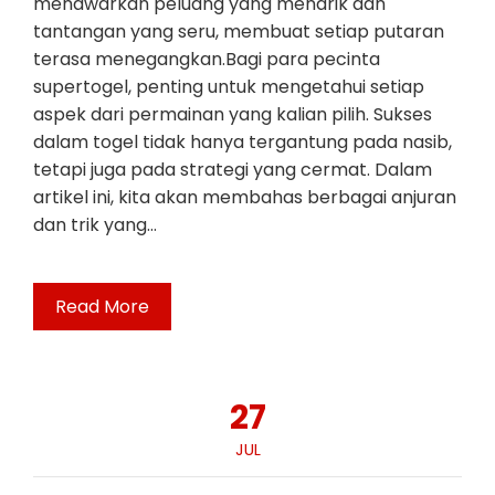
menawarkan peluang yang menarik dan
tantangan yang seru, membuat setiap putaran
terasa menegangkan.Bagi para pecinta
supertogel, penting untuk mengetahui setiap
aspek dari permainan yang kalian pilih. Sukses
dalam togel tidak hanya tergantung pada nasib,
tetapi juga pada strategi yang cermat. Dalam
artikel ini, kita akan membahas berbagai anjuran
dan trik yang…
Read More
27
JUL