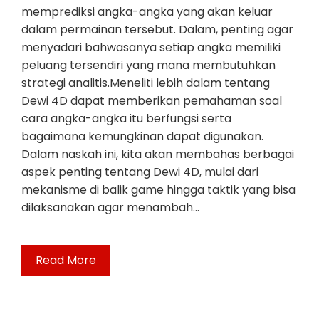
memprediksi angka-angka yang akan keluar
dalam permainan tersebut. Dalam, penting agar
menyadari bahwasanya setiap angka memiliki
peluang tersendiri yang mana membutuhkan
strategi analitis.Meneliti lebih dalam tentang
Dewi 4D dapat memberikan pemahaman soal
cara angka-angka itu berfungsi serta
bagaimana kemungkinan dapat digunakan.
Dalam naskah ini, kita akan membahas berbagai
aspek penting tentang Dewi 4D, mulai dari
mekanisme di balik game hingga taktik yang bisa
dilaksanakan agar menambah…
Read More