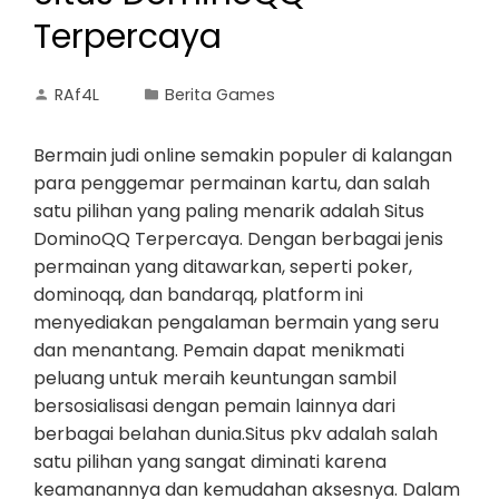
Terpercaya
RAf4L
Berita Games
Bermain judi online semakin populer di kalangan
para penggemar permainan kartu, dan salah
satu pilihan yang paling menarik adalah Situs
DominoQQ Terpercaya. Dengan berbagai jenis
permainan yang ditawarkan, seperti poker,
dominoqq, dan bandarqq, platform ini
menyediakan pengalaman bermain yang seru
dan menantang. Pemain dapat menikmati
peluang untuk meraih keuntungan sambil
bersosialisasi dengan pemain lainnya dari
berbagai belahan dunia.Situs pkv adalah salah
satu pilihan yang sangat diminati karena
keamanannya dan kemudahan aksesnya. Dalam