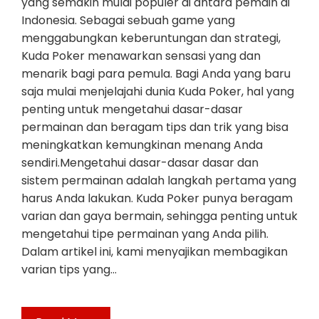
yang semakin mulai populer di antara pemain di
Indonesia. Sebagai sebuah game yang
menggabungkan keberuntungan dan strategi,
Kuda Poker menawarkan sensasi yang dan
menarik bagi para pemula. Bagi Anda yang baru
saja mulai menjelajahi dunia Kuda Poker, hal yang
penting untuk mengetahui dasar-dasar
permainan dan beragam tips dan trik yang bisa
meningkatkan kemungkinan menang Anda
sendiri.Mengetahui dasar-dasar dasar dan
sistem permainan adalah langkah pertama yang
harus Anda lakukan. Kuda Poker punya beragam
varian dan gaya bermain, sehingga penting untuk
mengetahui tipe permainan yang Anda pilih.
Dalam artikel ini, kami menyajikan membagikan
varian tips yang…