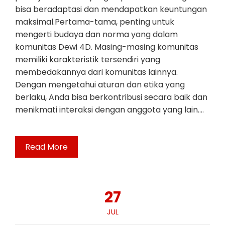
bisa beradaptasi dan mendapatkan keuntungan
maksimal.Pertama-tama, penting untuk
mengerti budaya dan norma yang dalam
komunitas Dewi 4D. Masing-masing komunitas
memiliki karakteristik tersendiri yang
membedakannya dari komunitas lainnya.
Dengan mengetahui aturan dan etika yang
berlaku, Anda bisa berkontribusi secara baik dan
menikmati interaksi dengan anggota yang lain.…
Read More
27
JUL