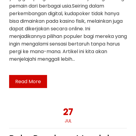
pemain dari berbagai usia.Seiring dalam
perkembangan digital, kudapoker tidak hanya
bisa dimainkan pada kasino fisik, melainkan juga
dapat dikerjakan secara online. Ini
menjadikannya pilihan populer bagi mereka yang
ingin mengalami sensasi bertaruh tanpa harus
pergi ke mana-mana. Artikel ini kita akan
menjelajahi menggali lebih…
Read More
27
JUL