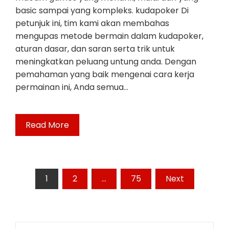
basic sampai yang kompleks. kudapoker Di
petunjuk ini, tim kami akan membahas
mengupas metode bermain dalam kudapoker,
aturan dasar, dan saran serta trik untuk
meningkatkan peluang untung anda. Dengan
pemahaman yang baik mengenai cara kerja
permainan ini, Anda semua…
Read More
Posts
1
2
…
75
Next
pagination