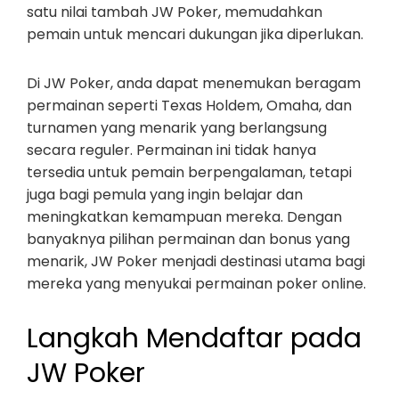
satu nilai tambah JW Poker, memudahkan
pemain untuk mencari dukungan jika diperlukan.
Di JW Poker, anda dapat menemukan beragam
permainan seperti Texas Holdem, Omaha, dan
turnamen yang menarik yang berlangsung
secara reguler. Permainan ini tidak hanya
tersedia untuk pemain berpengalaman, tetapi
juga bagi pemula yang ingin belajar dan
meningkatkan kemampuan mereka. Dengan
banyaknya pilihan permainan dan bonus yang
menarik, JW Poker menjadi destinasi utama bagi
mereka yang menyukai permainan poker online.
Langkah Mendaftar pada
JW Poker