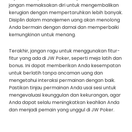
jangan memaksakan diri untuk mengembalikan
kerugian dengan mempertaruhkan lebih banyak.
Disiplin dalam manajemen uang akan menolong
Anda bermain dengan damai dan memperbaiki
kemungkinan untuk menang.
Terakhir, jangan ragu untuk menggunakan fitur-
fitur yang ada di JW Poker, seperti meja latih dan
bonus. Ini dapat memberikan Anda kesempatan
untuk berlatih tanpa ancaman uang dan
mengetahui interaksi permainan dengan baik.
Pastikan tinjau permainan Anda usai sesi untuk
mengevaluasi keunggulan dan kekurangan, agar
Anda dapat selalu meningkatkan keahlian Anda
dan menjadi pemain yang unggul di JW Poker.