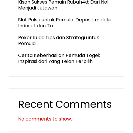
Kisah Sukses Pemain Rubah4d: Dari Nol
Menjadi Jutawan
Slot Pulsa untuk Pemula: Deposit melalui
Indosat dan Tri
Poker Kuda:Tips dan Strategi untuk
Pemula
Cerita Keberhasilan Pemuda Togel:
Inspirasi dari Yang Telah Terpilih
Recent Comments
No comments to show.