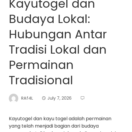
Kayutogel dan
Budaya Lokal:
Hubungan Antar
Tradisi Lokal dan
Permainan
Tradisional
RAf4L
July 7, 2026
Kayutogel dan kayu togel adalah permainan
yang telah menjadi bagian dari budaya