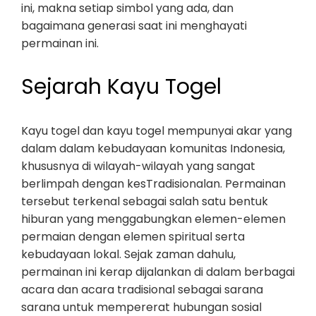
ini, makna setiap simbol yang ada, dan
bagaimana generasi saat ini menghayati
permainan ini.
Sejarah Kayu Togel
Kayu togel dan kayu togel mempunyai akar yang
dalam dalam kebudayaan komunitas Indonesia,
khususnya di wilayah-wilayah yang sangat
berlimpah dengan kesTradisionalan. Permainan
tersebut terkenal sebagai salah satu bentuk
hiburan yang menggabungkan elemen-elemen
permaian dengan elemen spiritual serta
kebudayaan lokal. Sejak zaman dahulu,
permainan ini kerap dijalankan di dalam berbagai
acara dan acara tradisional sebagai sarana
sarana untuk mempererat hubungan sosial