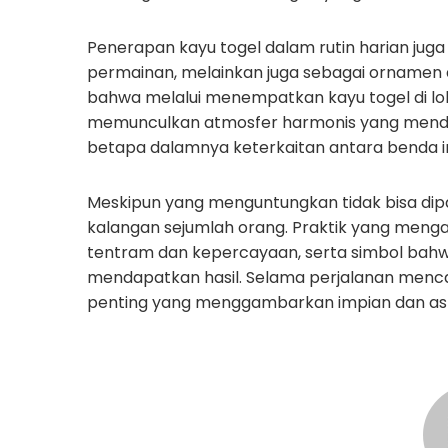
Penerapan kayu togel dalam rutin harian jug
permainan, melainkan juga sebagai ornamen 
bahwa melalui menempatkan kayu togel di lokas
memunculkan atmosfer harmonis yang mendu
betapa dalamnya keterkaitan antara benda i
Meskipun yang menguntungkan tidak bisa dipa
kalangan sejumlah orang. Praktik yang meng
tentram dan kepercayaan, serta simbol bahw
mendapatkan hasil. Selama perjalanan menc
penting yang menggambarkan impian dan aspir