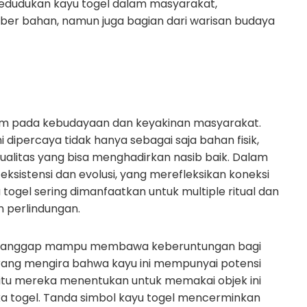
edudukan kayu togel dalam masyarakat,
er bahan, namun juga bagian dari warisan budaya
m pada kebudayaan dan keyakinan masyarakat.
ni dipercaya tidak hanya sebagai saja bahan fisik,
itualitas yang bisa menghadirkan nasib baik. Dalam
 eksistensi dan evolusi, yang merefleksikan koneksi
yu togel sering dimanfaatkan untuk multiple ritual dan
 perlindungan.
l dianggap mampu membawa keberuntungan bagi
orang mengira bahwa kayu ini mempunyai potensi
itu mereka menentukan untuk memakai objek ini
a togel. Tanda simbol kayu togel mencerminkan