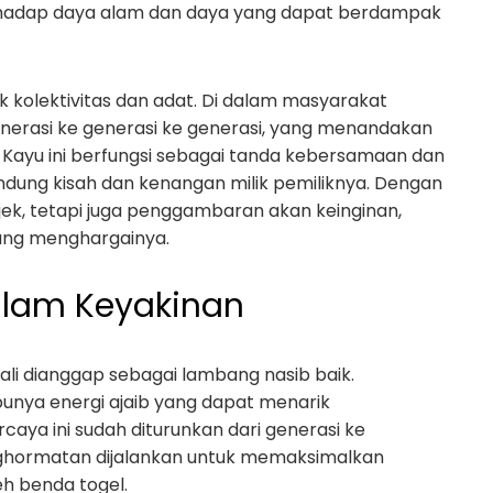
hadap daya alam dan daya yang dapat berdampak
kolektivitas dan adat. Di dalam masyarakat
 generasi ke generasi ke generasi, yang menandakan
 Kayu ini berfungsi sebagai tanda kebersamaan dan
andung kisah dan kenangan milik pemiliknya. Dengan
jek, tetapi juga penggambaran akan keinginan,
ang menghargainya.
alam Keyakinan
 kali dianggap sebagai lambang nasib baik.
unya energi ajaib yang dapat menarik
caya ini sudah diturunkan dari generasi ke
enghormatan dijalankan untuk memaksimalkan
h benda togel.