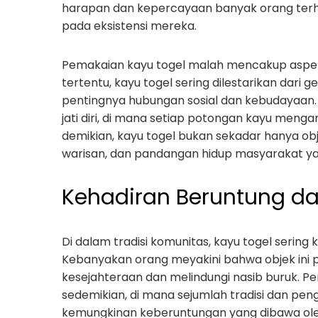
harapan dan kepercayaan banyak orang ter
pada eksistensi mereka.
Pemakaian kayu togel malah mencakup aspek 
tertentu, kayu togel sering dilestarikan dari
pentingnya hubungan sosial dan kebudayaan.
jati diri, di mana setiap potongan kayu meng
demikian, kayu togel bukan sekadar hanya ob
warisan, dan pandangan hidup masyarakat y
Kehadiran Beruntung d
Di dalam tradisi komunitas, kayu togel sering
Kebanyakan orang meyakini bahwa objek ini p
kesejahteraan dan melindungi nasib buruk. Per
sedemikian, di mana sejumlah tradisi dan p
kemungkinan keberuntungan yang dibawa ole