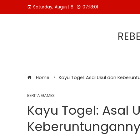
Skip
Saturday, August 8
07:18:01
to
content
REB
Home
Kayu Togel: Asal Usul dan Keberun
BERITA GAMES
Kayu Togel: Asal 
Keberuntungann