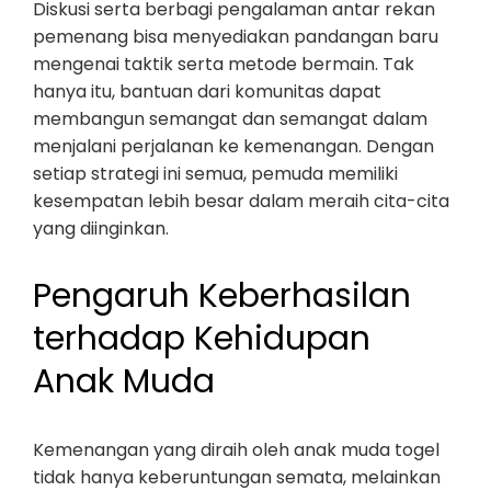
Diskusi serta berbagi pengalaman antar rekan
pemenang bisa menyediakan pandangan baru
mengenai taktik serta metode bermain. Tak
hanya itu, bantuan dari komunitas dapat
membangun semangat dan semangat dalam
menjalani perjalanan ke kemenangan. Dengan
setiap strategi ini semua, pemuda memiliki
kesempatan lebih besar dalam meraih cita-cita
yang diinginkan.
Pengaruh Keberhasilan
terhadap Kehidupan
Anak Muda
Kemenangan yang diraih oleh anak muda togel
tidak hanya keberuntungan semata, melainkan