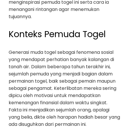
menginspirasi pemuda togel ini serta cara ia
menangani rintangan agar menemukan
tujuannya.
Konteks Pemuda Togel
Generasi muda togel sebagai fenomena sosial
yang mendapat perhatian banyak kalangan di
tanah air. Dalam beberapa tahun terakhir ini,
sejumlah pemuda yang menjadi bagian dalam
permainan togel, baik sebagai pemain maupun
sebagai pengamat. Keterlibatan mereka sering
dipicu oleh motivasi untuk mendapatkan
kemenangan finansial dalam waktu singkat.
Fakta ini menjadikan sejumlah orang, apalagi
yang belia, dikte oleh harapan hadiah besar yang
ada disuguhkan dari permainan ini.