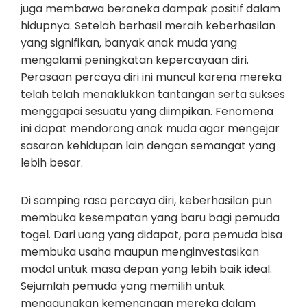
juga membawa beraneka dampak positif dalam
hidupnya. Setelah berhasil meraih keberhasilan
yang signifikan, banyak anak muda yang
mengalami peningkatan kepercayaan diri.
Perasaan percaya diri ini muncul karena mereka
telah telah menaklukkan tantangan serta sukses
menggapai sesuatu yang diimpikan. Fenomena
ini dapat mendorong anak muda agar mengejar
sasaran kehidupan lain dengan semangat yang
lebih besar.
Di samping rasa percaya diri, keberhasilan pun
membuka kesempatan yang baru bagi pemuda
togel. Dari uang yang didapat, para pemuda bisa
membuka usaha maupun menginvestasikan
modal untuk masa depan yang lebih baik ideal.
Sejumlah pemuda yang memilih untuk
menggunakan kemenangan mereka dalam