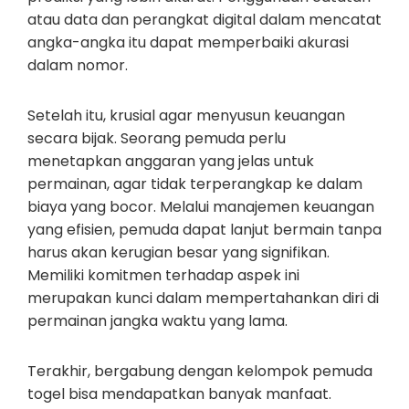
atau data dan perangkat digital dalam mencatat
angka-angka itu dapat memperbaiki akurasi
dalam nomor.
Setelah itu, krusial agar menyusun keuangan
secara bijak. Seorang pemuda perlu
menetapkan anggaran yang jelas untuk
permainan, agar tidak terperangkap ke dalam
biaya yang bocor. Melalui manajemen keuangan
yang efisien, pemuda dapat lanjut bermain tanpa
harus akan kerugian besar yang signifikan.
Memiliki komitmen terhadap aspek ini
merupakan kunci dalam mempertahankan diri di
permainan jangka waktu yang lama.
Terakhir, bergabung dengan kelompok pemuda
togel bisa mendapatkan banyak manfaat.