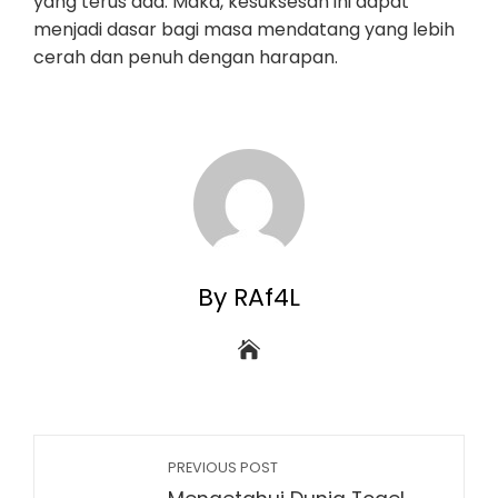
yang terus ada. Maka, kesuksesan ini dapat
menjadi dasar bagi masa mendatang yang lebih
cerah dan penuh dengan harapan.
By RAf4L
PREVIOUS POST