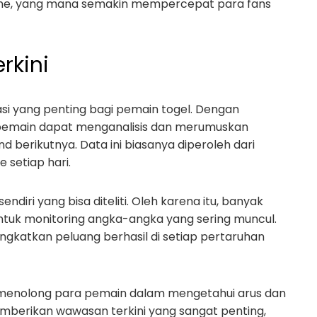
line, yang mana semakin mempercepat para fans
rkini
si yang penting bagi pemain togel. Dengan
a pemain dapat menganalisis dan merumuskan
berikutnya. Data ini biasanya diperoleh dari
setiap hari.
sendiri yang bisa diteliti. Oleh karena itu, banyak
uk monitoring angka-angka yang sering muncul.
gkatkan peluang berhasil di setiap pertaruhan
ga menolong para pemain dalam mengetahui arus dan
emberikan wawasan terkini yang sangat penting,