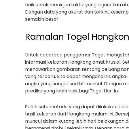
baik untuk meninjau taktik yang digunakan at
Dengan data yang akurat dan terkini, kesem
semakin besar.
Ramalan Togel Hongkong
Untuk beberapa penggemar Togel, mengetah
informasi keluaran Hongkong amat krusial. Set
menawarkan gambaran tentang peluang nom
yang terbaru, kita dapat menganalisis angka
angka yang sangat sedikit muncul. Dengan m
prediksi yang lebih baik bagi Togel Hari Ini.
Salah satu metode yang dapat dilakukan da
hasil keluaran dari Hongkong malam ini. Ber
muncul dalam kurang lebih hari belakangan
berpotensi timbul selanjutnya. Dengan cara