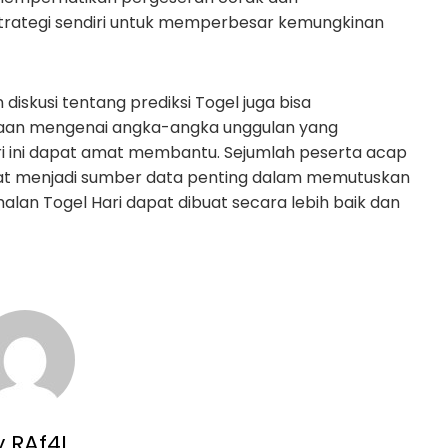
trategi sendiri untuk memperbesar kemungkinan
diskusi tentang prediksi Togel juga bisa
aan mengenai angka-angka unggulan yang
i ini dapat amat membantu. Sejumlah peserta acap
 dapat menjadi sumber data penting dalam memutuskan
malan Togel Hari dapat dibuat secara lebih baik dan
y RAf4L