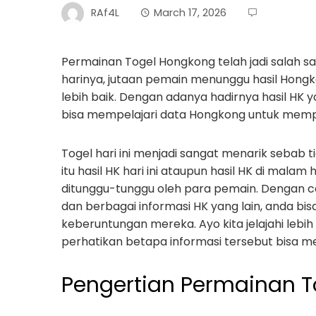
RAf4L
March 17, 2026
Permainan Togel Hongkong telah jadi salah sat
harinya, jutaan pemain menunggu hasil Hong
lebih baik. Dengan adanya hadirnya hasil HK 
bisa mempelajari data Hongkong untuk memper
Togel hari ini menjadi sangat menarik sebab t
itu hasil HK hari ini ataupun hasil HK di malam 
ditunggu-tunggu oleh para pemain. Dengan 
dan berbagai informasi HK yang lain, anda bi
keberuntungan mereka. Ayo kita jelajahi leb
perhatikan betapa informasi tersebut bisa 
Pengertian Permainan 