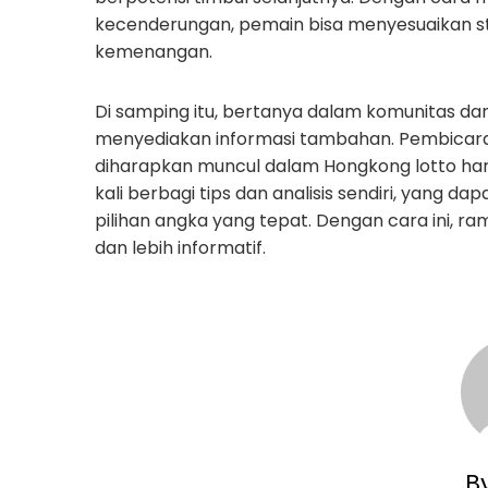
kecenderungan, pemain bisa menyesuaikan s
kemenangan.
Di samping itu, bertanya dalam komunitas dan 
menyediakan informasi tambahan. Pembicar
diharapkan muncul dalam Hongkong lotto har
kali berbagi tips dan analisis sendiri, yang
pilihan angka yang tepat. Dengan cara ini, ra
dan lebih informatif.
B