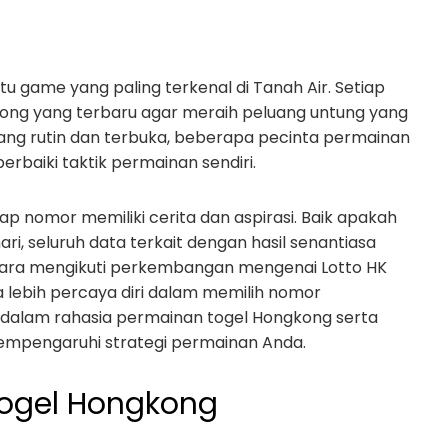
u game yang paling terkenal di Tanah Air. Setiap
kong yang terbaru agar meraih peluang untung yang
yang rutin dan terbuka, beberapa pecinta permainan
baiki taktik permainan sendiri.
iap nomor memiliki cerita dan aspirasi. Baik apakah
hari, seluruh data terkait dengan hasil senantiasa
cara mengikuti perkembangan mengenai Lotto HK
sa lebih percaya diri dalam memilih nomor
ih dalam rahasia permainan togel Hongkong serta
mempengaruhi strategi permainan Anda.
Togel Hongkong