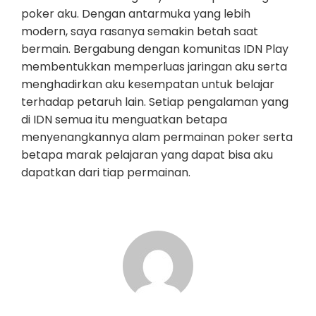
poker aku. Dengan antarmuka yang lebih
modern, saya rasanya semakin betah saat
bermain. Bergabung dengan komunitas IDN Play
membentukkan memperluas jaringan aku serta
menghadirkan aku kesempatan untuk belajar
terhadap petaruh lain. Setiap pengalaman yang
di IDN semua itu menguatkan betapa
menyenangkannya alam permainan poker serta
betapa marak pelajaran yang dapat bisa aku
dapatkan dari tiap permainan.