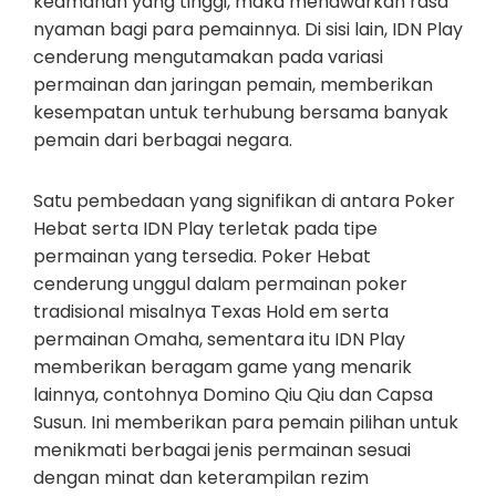
keamanan yang tinggi, maka menawarkan rasa
nyaman bagi para pemainnya. Di sisi lain, IDN Play
cenderung mengutamakan pada variasi
permainan dan jaringan pemain, memberikan
kesempatan untuk terhubung bersama banyak
pemain dari berbagai negara.
Satu pembedaan yang signifikan di antara Poker
Hebat serta IDN Play terletak pada tipe
permainan yang tersedia. Poker Hebat
cenderung unggul dalam permainan poker
tradisional misalnya Texas Hold em serta
permainan Omaha, sementara itu IDN Play
memberikan beragam game yang menarik
lainnya, contohnya Domino Qiu Qiu dan Capsa
Susun. Ini memberikan para pemain pilihan untuk
menikmati berbagai jenis permainan sesuai
dengan minat dan keterampilan rezim