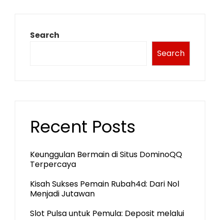
Search
Search
Recent Posts
Keunggulan Bermain di Situs DominoQQ
Terpercaya
Kisah Sukses Pemain Rubah4d: Dari Nol
Menjadi Jutawan
Slot Pulsa untuk Pemula: Deposit melalui