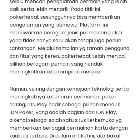
selalu mencari pengalaman bermain yang lebih
baik serta lebih menarik. Pada titik ini
pokerhebat sesungguhnya bisa memberikan
pengalaman yang istimewa. Platform ini
menawarkan beragam jenis permainan poker
yang tidak hanya seru akan tetapi juga penuh
tantangan. Melalui tampilan yg ramah pengguna
dan fitur yang keren, pokerhebat telah menjadi
pilihan beragam pemain yang hendak
meningkatkan keterampilan mereka.
Namun, seiring dengan kemajuan teknologi serta
meningkatnya ketenaran permainan poker
daring, IDN Play hadir sebagai pilihan menarik.
IDN Poker, yang adalah bagian dari IDN Play,
dikenal sebagai salah satu situs terkemuka yg
memberikan berbagai permainan kartu dengan
kualitas terbaik. Di dalam artikel ini, kita bakal