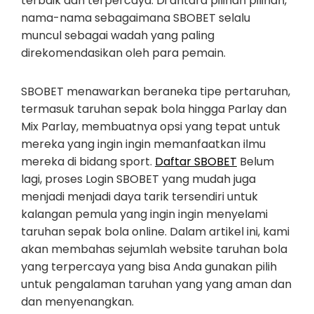
terbaik dan terpercaya. Di antara pilihan pilihan,
nama-nama sebagaimana SBOBET selalu
muncul sebagai wadah yang paling
direkomendasikan oleh para pemain.
SBOBET menawarkan beraneka tipe pertaruhan,
termasuk taruhan sepak bola hingga Parlay dan
Mix Parlay, membuatnya opsi yang tepat untuk
mereka yang ingin ingin memanfaatkan ilmu
mereka di bidang sport.
Daftar SBOBET
Belum
lagi, proses Login SBOBET yang mudah juga
menjadi menjadi daya tarik tersendiri untuk
kalangan pemula yang ingin ingin menyelami
taruhan sepak bola online. Dalam artikel ini, kami
akan membahas sejumlah website taruhan bola
yang terpercaya yang bisa Anda gunakan pilih
untuk pengalaman taruhan yang yang aman dan
dan menyenangkan.