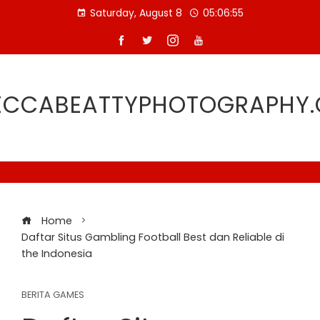
Skip
Saturday, August 8
05:06:56
to
content
ECCABEATTYPHOTOGRAPHY
Home
Daftar Situs Gambling Football Best dan Reliable di
the Indonesia
BERITA GAMES