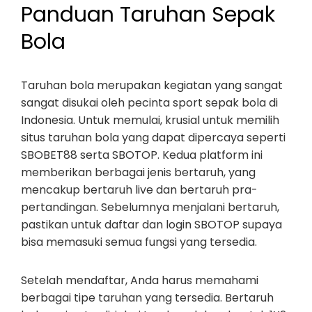
Panduan Taruhan Sepak
Bola
Taruhan bola merupakan kegiatan yang sangat
sangat disukai oleh pecinta sport sepak bola di
Indonesia. Untuk memulai, krusial untuk memilih
situs taruhan bola yang dapat dipercaya seperti
SBOBET88 serta SBOTOP. Kedua platform ini
memberikan berbagai jenis bertaruh, yang
mencakup bertaruh live dan bertaruh pra-
pertandingan. Sebelumnya menjalani bertaruh,
pastikan untuk daftar dan login SBOTOP supaya
bisa memasuki semua fungsi yang tersedia.
Setelah mendaftar, Anda harus memahami
berbagai tipe taruhan yang tersedia. Bertaruh