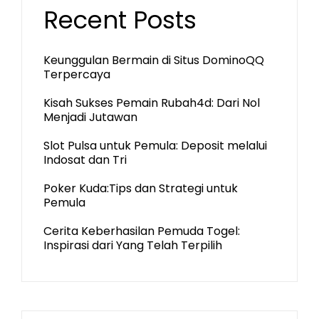
Recent Posts
Keunggulan Bermain di Situs DominoQQ
Terpercaya
Kisah Sukses Pemain Rubah4d: Dari Nol
Menjadi Jutawan
Slot Pulsa untuk Pemula: Deposit melalui
Indosat dan Tri
Poker Kuda:Tips dan Strategi untuk
Pemula
Cerita Keberhasilan Pemuda Togel:
Inspirasi dari Yang Telah Terpilih