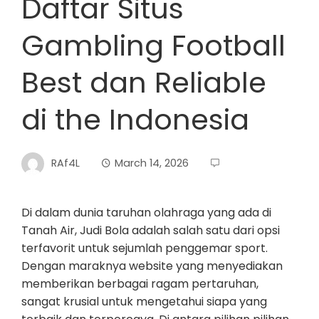
Daftar Situs
Gambling Football
Best dan Reliable
di the Indonesia
RAf4L
March 14, 2026
Di dalam dunia taruhan olahraga yang ada di
Tanah Air, Judi Bola adalah salah satu dari opsi
terfavorit untuk sejumlah penggemar sport.
Dengan maraknya website yang menyediakan
memberikan berbagai ragam pertaruhan,
sangat krusial untuk mengetahui siapa yang