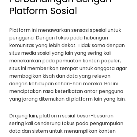
Platform Sosial
Platform ini menawarkan sensasi spesial untuk
pengguna. Dengan fokus pada hubungan
komunitas yang lebih dekat. Tidak sama dengan
situs media sosial yang lain yang sering kali
menekankan pada pemuatan konten populer,
situs ini memberikan tempat untuk anggota agar
membagikan kisah dan data yang relevan
dengan kehidupan sehari-hari mereka. Hal ini
menciptakan rasa keterikatan antar pengguna
yang jarang ditemukan di platform lain yang lain.
Di ujung lain, platform sosial besar-besaran
sering kali cenderung fokus pada pengumpulan
data dan sistem untuk menampilkan konten