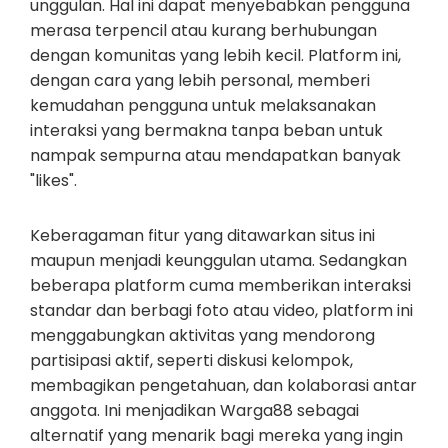
unggulan. Hal ini dapat menyebabkan pengguna
merasa terpencil atau kurang berhubungan
dengan komunitas yang lebih kecil. Platform ini,
dengan cara yang lebih personal, memberi
kemudahan pengguna untuk melaksanakan
interaksi yang bermakna tanpa beban untuk
nampak sempurna atau mendapatkan banyak
"likes".
Keberagaman fitur yang ditawarkan situs ini
maupun menjadi keunggulan utama. Sedangkan
beberapa platform cuma memberikan interaksi
standar dan berbagi foto atau video, platform ini
menggabungkan aktivitas yang mendorong
partisipasi aktif, seperti diskusi kelompok,
membagikan pengetahuan, dan kolaborasi antar
anggota. Ini menjadikan Warga88 sebagai
alternatif yang menarik bagi mereka yang ingin