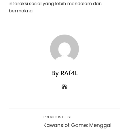
interaksi sosial yang lebih mendalam dan
bermakna.
By RAf4L
PREVIOUS POST
Kawanslot Game: Menggali