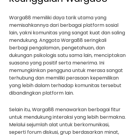
Warga88 memiliki daya tarik utama yang
memisahkannya dari berbagai platform sosial
lain, yakni komunitas yang sangat kuat dan saling
mendukung. Anggota Warga88 seringkali
berbagi pengalaman, pengetahuan, dan
dukungan psikologis satu sama lain, menciptakan
suasana yang positif serta menerima. Ini
memungkinkan pengguna untuk merasa sangat
terhubung dan memiliki perasaan kepemilikan
yang lebih dalam terhadap komunitas tersebut
dibandingkan platform lain.
Selain itu, Warga88 menawarkan berbagai fitur
untuk mendukung interaksi yang lebih bermakna.
Melalui sejumlah alat untuk berkomunikasi,
seperti forum diskusi, grup berdasarkan minat,