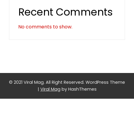
Recent Comments
No comments to show.
© 2021 Viral Mag. All Right Reserved.
WordPress Theme
|
Viral Mag
by HashThemes