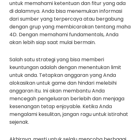
untuk memahami ketentuan dan fitur yang ada
di dalamnya. Anda bisa menemukan informasi
dari sumber yang terpercaya atau bergabung
dengan grup yang membicarakan tentang maha
4D. Dengan memahami fundamentals, Anda
akan lebih siap saat mulai bermain.
Salah satu strategi yang bisa memberi
keuntungan adalah dengan menentukan limit
untuk anda. Tetapkan anggaran yang Anda
alokasikan untuk game dan hindari melebihi
anggaran itu. Ini akan membantu Anda
mencegah pengeluaran berlebih dan menjaga
kesenangan tetap enjoyable. Ketika Anda
mengalami kesulitan, jangan ragu untuk istirahat
sejenak.
Akhirnya, mesti untuk selalu mencoba berbagai