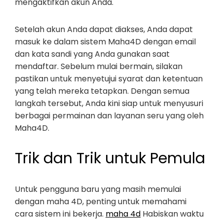
mengaktifkan akun Anda.
Setelah akun Anda dapat diakses, Anda dapat
masuk ke dalam sistem Maha4D dengan email
dan kata sandi yang Anda gunakan saat
mendaftar. Sebelum mulai bermain, silakan
pastikan untuk menyetujui syarat dan ketentuan
yang telah mereka tetapkan. Dengan semua
langkah tersebut, Anda kini siap untuk menyusuri
berbagai permainan dan layanan seru yang oleh
Maha4D.
Trik dan Trik untuk Pemula
Untuk pengguna baru yang masih memulai
dengan maha 4D, penting untuk memahami
cara sistem ini bekerja.
maha 4d
Habiskan waktu