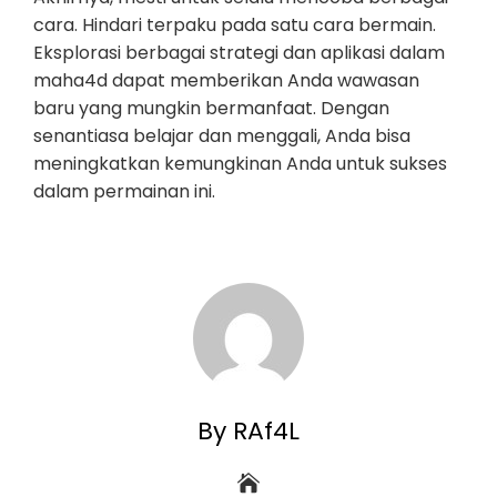
cara. Hindari terpaku pada satu cara bermain.
Eksplorasi berbagai strategi dan aplikasi dalam
maha4d dapat memberikan Anda wawasan
baru yang mungkin bermanfaat. Dengan
senantiasa belajar dan menggali, Anda bisa
meningkatkan kemungkinan Anda untuk sukses
dalam permainan ini.
By RAf4L