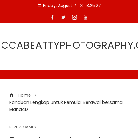
Skip
Friday, August 7
13:25:27
to
content
ECCABEATTYPHOTOGRAPHY
Home
Panduan Lengkap untuk Pemula: Berawal bersama
Maha4D
BERITA GAMES