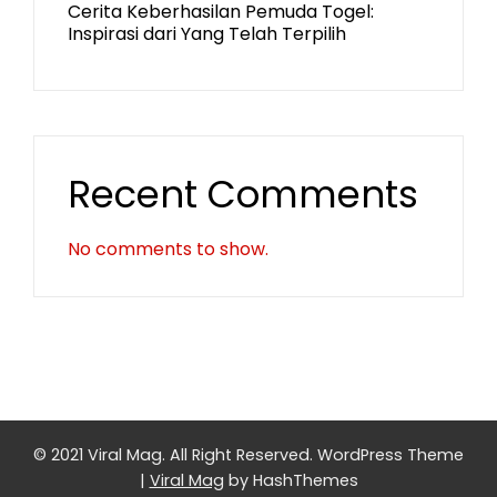
Cerita Keberhasilan Pemuda Togel:
Inspirasi dari Yang Telah Terpilih
Recent Comments
No comments to show.
© 2021 Viral Mag. All Right Reserved.
WordPress Theme
|
Viral Mag
by HashThemes