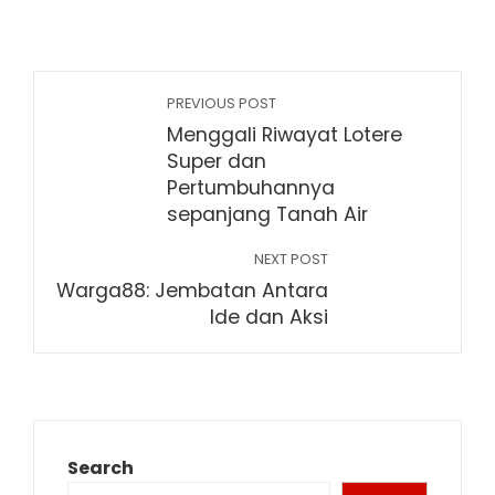
PREVIOUS POST
Menggali Riwayat Lotere
Super dan
Pertumbuhannya
sepanjang Tanah Air
NEXT POST
Warga88: Jembatan Antara
Ide dan Aksi
Search