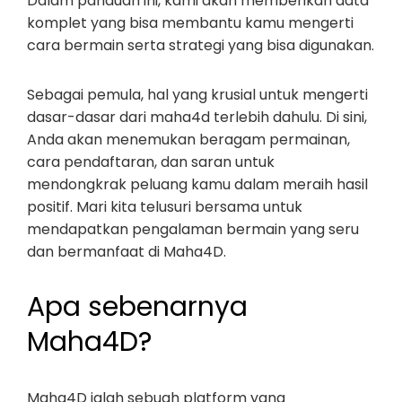
Dalam panduan ini, kami akan memberikan data
komplet yang bisa membantu kamu mengerti
cara bermain serta strategi yang bisa digunakan.
Sebagai pemula, hal yang krusial untuk mengerti
dasar-dasar dari maha4d terlebih dahulu. Di sini,
Anda akan menemukan beragam permainan,
cara pendaftaran, dan saran untuk
mendongkrak peluang kamu dalam meraih hasil
positif. Mari kita telusuri bersama untuk
mendapatkan pengalaman bermain yang seru
dan bermanfaat di Maha4D.
Apa sebenarnya
Maha4D?
Maha4D ialah sebuah platform yang