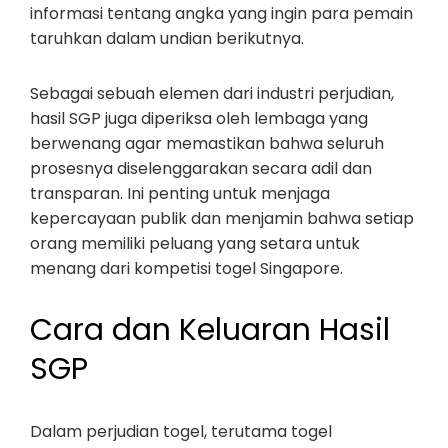
informasi tentang angka yang ingin para pemain
taruhkan dalam undian berikutnya.
Sebagai sebuah elemen dari industri perjudian,
hasil SGP juga diperiksa oleh lembaga yang
berwenang agar memastikan bahwa seluruh
prosesnya diselenggarakan secara adil dan
transparan. Ini penting untuk menjaga
kepercayaan publik dan menjamin bahwa setiap
orang memiliki peluang yang setara untuk
menang dari kompetisi togel Singapore.
Cara dan Keluaran Hasil
SGP
Dalam perjudian togel, terutama togel