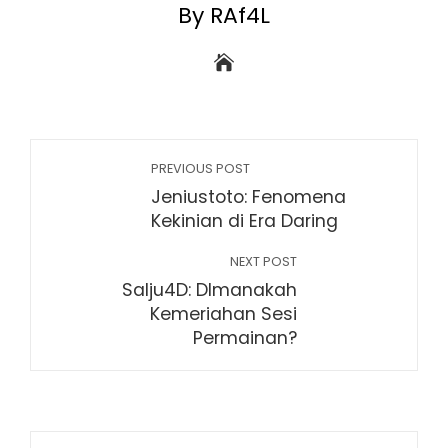
By RAf4L
PREVIOUS POST
Jeniustoto: Fenomena
Kekinian di Era Daring
NEXT POST
Salju4D: DImanakah
Kemeriahan Sesi
Permainan?