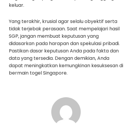
keluar.
Yang terakhir, krusial agar selalu obyektif serta
tidak terjebak perasaan. Saat mempelajari hasil
SGP, jangan membuat keputusan yang
didasarkan pada harapan dan spekulasi pribadi.
Pastikan dasar keputusan Anda pada fakta dan
data yang tersedia. Dengan demikian, Anda
dapat meningkatkan kemungkinan kesuksesan di
bermain togel Singapore.