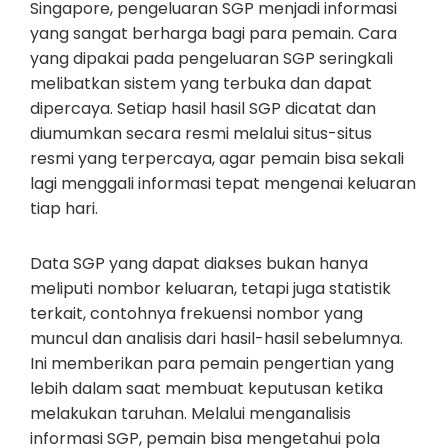
Singapore, pengeluaran SGP menjadi informasi
yang sangat berharga bagi para pemain. Cara
yang dipakai pada pengeluaran SGP seringkali
melibatkan sistem yang terbuka dan dapat
dipercaya. Setiap hasil hasil SGP dicatat dan
diumumkan secara resmi melalui situs-situs
resmi yang terpercaya, agar pemain bisa sekali
lagi menggali informasi tepat mengenai keluaran
tiap hari.
Data SGP yang dapat diakses bukan hanya
meliputi nombor keluaran, tetapi juga statistik
terkait, contohnya frekuensi nombor yang
muncul dan analisis dari hasil-hasil sebelumnya.
Ini memberikan para pemain pengertian yang
lebih dalam saat membuat keputusan ketika
melakukan taruhan. Melalui menganalisis
informasi SGP, pemain bisa mengetahui pola