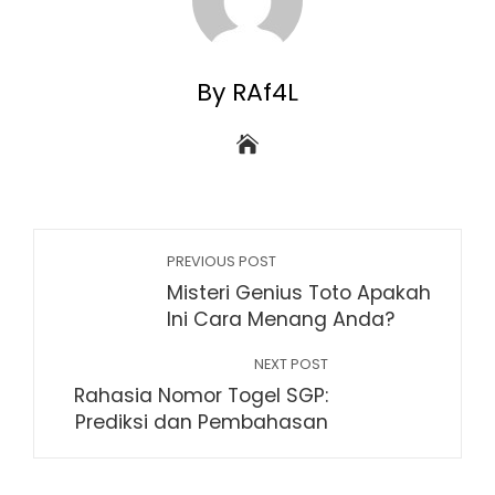
By RAf4L
PREVIOUS POST
Misteri Genius Toto Apakah
Ini Cara Menang Anda?
NEXT POST
Rahasia Nomor Togel SGP:
Prediksi dan Pembahasan