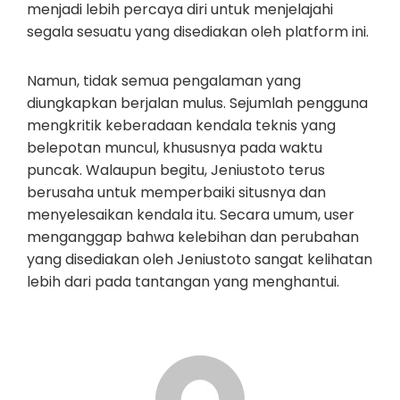
menjadi lebih percaya diri untuk menjelajahi
segala sesuatu yang disediakan oleh platform ini.
Namun, tidak semua pengalaman yang
diungkapkan berjalan mulus. Sejumlah pengguna
mengkritik keberadaan kendala teknis yang
belepotan muncul, khususnya pada waktu
puncak. Walaupun begitu, Jeniustoto terus
berusaha untuk memperbaiki situsnya dan
menyelesaikan kendala itu. Secara umum, user
menganggap bahwa kelebihan dan perubahan
yang disediakan oleh Jeniustoto sangat kelihatan
lebih dari pada tantangan yang menghantui.