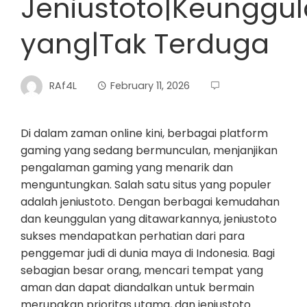
Jeniustoto|Keunggula
yang|Tak Terduga
RAf4L
February 11, 2026
Di dalam zaman online kini, berbagai platform
gaming yang sedang bermunculan, menjanjikan
pengalaman gaming yang menarik dan
menguntungkan. Salah satu situs yang populer
adalah jeniustoto. Dengan berbagai kemudahan
dan keunggulan yang ditawarkannya, jeniustoto
sukses mendapatkan perhatian dari para
penggemar judi di dunia maya di Indonesia. Bagi
sebagian besar orang, mencari tempat yang
aman dan dapat diandalkan untuk bermain
merupakan prioritas utama, dan jeniustoto