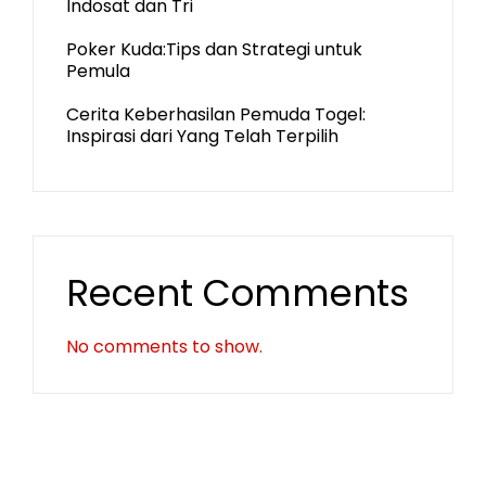
Indosat dan Tri
Poker Kuda:Tips dan Strategi untuk
Pemula
Cerita Keberhasilan Pemuda Togel:
Inspirasi dari Yang Telah Terpilih
Recent Comments
No comments to show.