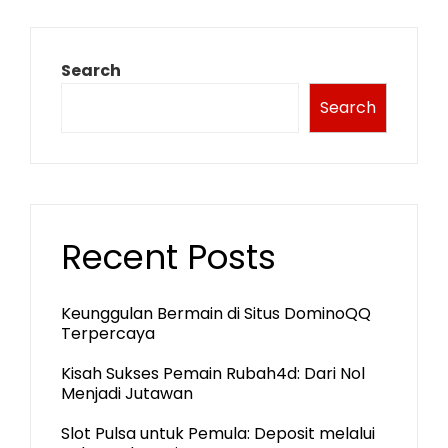
Search
Search
Recent Posts
Keunggulan Bermain di Situs DominoQQ
Terpercaya
Kisah Sukses Pemain Rubah4d: Dari Nol
Menjadi Jutawan
Slot Pulsa untuk Pemula: Deposit melalui