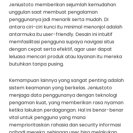
Jeniustoto memberikan sejumlah kemudahan
unggulan saat membuat pengalaman
penggunanya jadi menarik serta mudah. Di
antara ciri-ciri kunci itu minimal menonjol adalah
antarmuka itu user-friendly. Desain ini intuitif
memfasilitasi pengguna supaya navigasi situs
dengan cepat serta efektif, agar user dapat
leluasa mencari produk atau layanan itu mereka
butuhkan tanpa pusing.
Kemampuan lainnya yang sangat penting adalah
sistem keamanan yang berkelas. Jeniustoto
menjaga data penggunanya dengan teknologi
pengaman kuat, yang memberikan rasa nyaman
ketika lakukan perdagangan. Hal ini benar-benar
vital untuk pengguna yang mana
memprioritaskan rahasia dan security informasi
pribadi mereka, sehingga user bisa melakukan