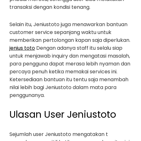
transaksi dengan kondisi tenang.
Selain itu, Jeniustoto juga menawarkan bantuan
customer service sepanjang waktu untuk
memberikan pertolongan kapan saja diperlukan.
jenius toto
Dengan adanya staff itu selalu siap
untuk menjawab inquiry dan mengatasi masalah,
para pengguna dapat merasa lebih nyaman dan
percaya penuh ketika memakai services ini.
Ketersediaan bantuan itu tentu saja menambah
nilai lebih bagi Jeniustoto dalam mata para
penggunanya.
Ulasan User Jeniustoto
Sejumlah user Jeniustoto mengatakan t