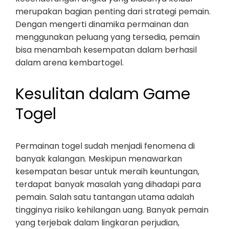
merupakan bagian penting dari strategi pemain.
Dengan mengerti dinamika permainan dan
menggunakan peluang yang tersedia, pemain
bisa menambah kesempatan dalam berhasil
dalam arena kembartogel.
Kesulitan dalam Game
Togel
Permainan togel sudah menjadi fenomena di
banyak kalangan. Meskipun menawarkan
kesempatan besar untuk meraih keuntungan,
terdapat banyak masalah yang dihadapi para
pemain. Salah satu tantangan utama adalah
tingginya risiko kehilangan uang. Banyak pemain
yang terjebak dalam lingkaran perjudian,