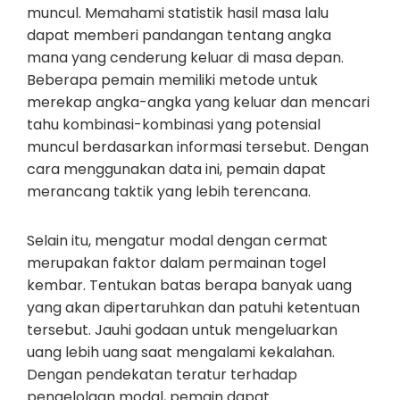
muncul. Memahami statistik hasil masa lalu
dapat memberi pandangan tentang angka
mana yang cenderung keluar di masa depan.
Beberapa pemain memiliki metode untuk
merekap angka-angka yang keluar dan mencari
tahu kombinasi-kombinasi yang potensial
muncul berdasarkan informasi tersebut. Dengan
cara menggunakan data ini, pemain dapat
merancang taktik yang lebih terencana.
Selain itu, mengatur modal dengan cermat
merupakan faktor dalam permainan togel
kembar. Tentukan batas berapa banyak uang
yang akan dipertaruhkan dan patuhi ketentuan
tersebut. Jauhi godaan untuk mengeluarkan
uang lebih uang saat mengalami kekalahan.
Dengan pendekatan teratur terhadap
pengelolaan modal, pemain dapat