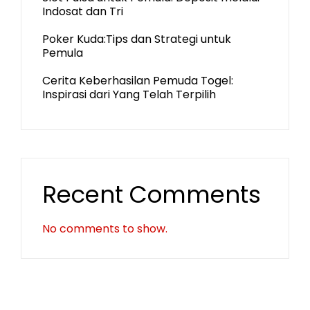
Indosat dan Tri
Poker Kuda:Tips dan Strategi untuk
Pemula
Cerita Keberhasilan Pemuda Togel:
Inspirasi dari Yang Telah Terpilih
Recent Comments
No comments to show.