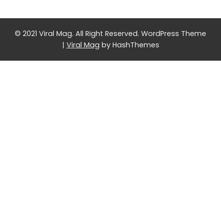
© 2021 Viral Mag. All Right Reserved.
WordPress Theme
|
Viral Mag
by HashThemes