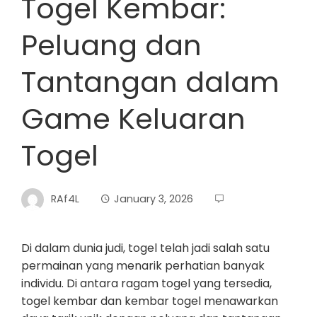
Togel Kembar:
Peluang dan
Tantangan dalam
Game Keluaran
Togel
RAf4L
January 3, 2026
Di dalam dunia judi, togel telah jadi salah satu
permainan yang menarik perhatian banyak
individu. Di antara ragam togel yang tersedia,
togel kembar dan kembar togel menawarkan