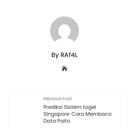
By RAf4L
PREVIOUS POST
Prediksi Sistem togel
Singapore: Cara Membaca
Data Paito