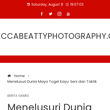
Skip
Saturday, August 8
19:07:04
to
content
ECCABEATTYPHOTOGRAPHY
Home
Menelusuri Dunia Maya Togel Kayu: Seni dan Taktik
BERITA GAMES
Menelusuri Dunia