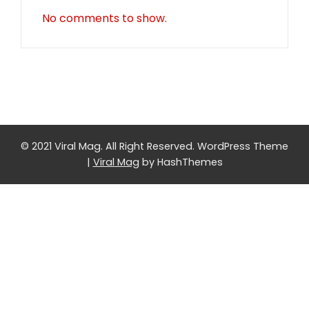
No comments to show.
© 2021 Viral Mag. All Right Reserved.
WordPress Theme
|
Viral Mag
by HashThemes