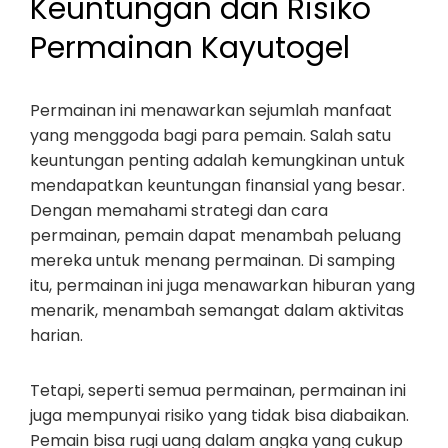
Keuntungan dan Risiko
Permainan Kayutogel
Permainan ini menawarkan sejumlah manfaat
yang menggoda bagi para pemain. Salah satu
keuntungan penting adalah kemungkinan untuk
mendapatkan keuntungan finansial yang besar.
Dengan memahami strategi dan cara
permainan, pemain dapat menambah peluang
mereka untuk menang permainan. Di samping
itu, permainan ini juga menawarkan hiburan yang
menarik, menambah semangat dalam aktivitas
harian.
Tetapi, seperti semua permainan, permainan ini
juga mempunyai risiko yang tidak bisa diabaikan.
Pemain bisa rugi uang dalam angka yang cukup