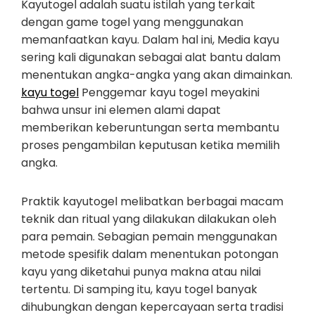
Kayutogel adalah suatu istilah yang terkait
dengan game togel yang menggunakan
memanfaatkan kayu. Dalam hal ini, Media kayu
sering kali digunakan sebagai alat bantu dalam
menentukan angka-angka yang akan dimainkan.
kayu togel
Penggemar kayu togel meyakini
bahwa unsur ini elemen alami dapat
memberikan keberuntungan serta membantu
proses pengambilan keputusan ketika memilih
angka.
Praktik kayutogel melibatkan berbagai macam
teknik dan ritual yang dilakukan dilakukan oleh
para pemain. Sebagian pemain menggunakan
metode spesifik dalam menentukan potongan
kayu yang diketahui punya makna atau nilai
tertentu. Di samping itu, kayu togel banyak
dihubungkan dengan kepercayaan serta tradisi