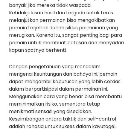
banyak jika mereka tidak waspada.
Ketidakjelasan hasil dan tergoda untuk terus
melanjutkan permainan bisa mengakibatkan
pemain terjebak dalam siklus permainan yang
merugikan. Karena itu, sangat penting bagi para
pemain untuk membuat batasan dan menyadari
kapan saatnya berhenti.
Dengan pengetahuan yang mendalam
mengenai keuntungan dan bahaya ini, pemain
dapat mengambil keputusan yang lebih cerdas
dalam berpartisipasi dalam permainan ini.
Menggunakan cara yang benar bisa membantu
meminimalkan risiko, sementara tetap
menikmati sensasi yang disediakan.
Keseimbangan antara taktik dan self-control
adalah rahasia untuk sukses dalam kayutogel.