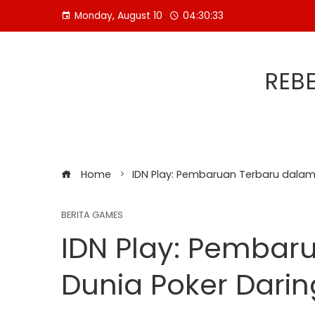
Skip
Monday, August 10
04:30:34
to
content
REB
Home
IDN Play: Pembaruan Terbaru dalam
BERITA GAMES
IDN Play: Pembar
Dunia Poker Darin