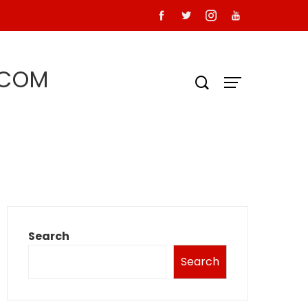
.COM
Search
Search