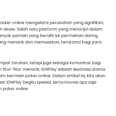
poker online mengalami perubahan yang signifikan,
n akses. Salah satu platform yang menonjol dalam
banyak pemain yang beralih ke permainan daring,
ng menarik dan memuaskan, terutama bagi para
pat taruhan, tetapi juga sebagai komunitas bagi
itur-fitur menarik, IDNPlay adalah destinasi utama
 bermain poker online. Dalam artikel ini, kita akan
DNPlay begitu spesial, serta inovasi apa saja
poker online.