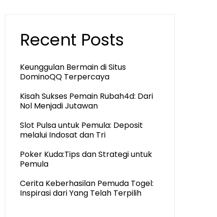
Recent Posts
Keunggulan Bermain di Situs
DominoQQ Terpercaya
Kisah Sukses Pemain Rubah4d: Dari
Nol Menjadi Jutawan
Slot Pulsa untuk Pemula: Deposit
melalui Indosat dan Tri
Poker Kuda:Tips dan Strategi untuk
Pemula
Cerita Keberhasilan Pemuda Togel:
Inspirasi dari Yang Telah Terpilih