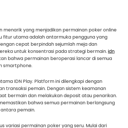
an menarik yang menjadikan permainan poker online
u fitur utama adalah antarmuka pengguna yang
t dengan cepat berpindah sejumlah meja dan
eka untuk konsentrasi pada strategi bermain.
idn
kan bahwa permainan beroperasi lancar di semua
un smartphone.
tama IDN Play. Platform ini dilengkapi dengan
 dan transaksi pemain. Dengan sistem keamanan
at bermain dan melakukan deposit atau penarikan.
as, memastikan bahwa semua permainan berlangsung
i antara pemain.
us variasi permainan poker yang seru. Mulai dari