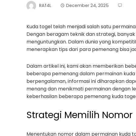
RAf4L
December 24, 2025
Kuda togel telah menjadi salah satu permainan
Dengan beragam teknik dan strategi, banya
menguntungkan. Dalam dunia yang kompetitif 
menerapkan tips dari para pemenang bisa jad
Dalam artikel ini, kami akan memberikan beber
beberapa pemenang dalam permainan kuda t
berpengalaman, informasi ini diharapkan 
menang dan menikmati permainan dengan lebih o
keberhasilan beberapa pemenang kuda togel
Strategi Memilih Nomor
Menentukan nomor dalam permainan kuda tog