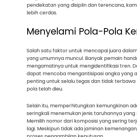
pendekatan yang disiplin dan terencana, ka
lebih cerdas.
Menyelami Pola-Pola 
Salah satu faktor untuk mencapai juara da
yang umumnya muncul. Banyak pemain handa
mengamatinya untuk mengidentifikasi tren. D
dapat mencoba mengantisipasi angka yang ak
penting untuk selalu tegas dan tidak terba
pola telah dieu.
Selain itu, memperhitungkan kemungkinan adal
seringkali menemukan jenis taruhannya yang m
Memilih nomor dari komposisi yang sering t
lagi. Meskipun tidak ada jaminan kemenang
proses pengambilan keputusan.