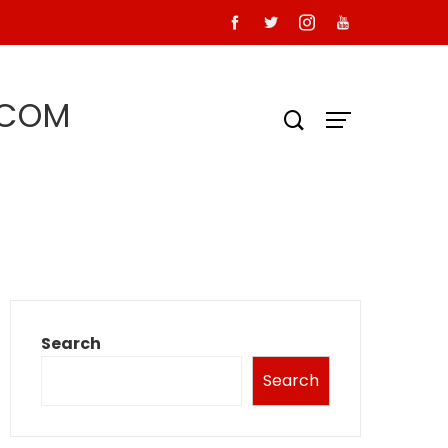
.COM
Search
Search