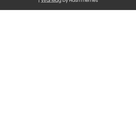
|
Viral Mag
by HashThemes