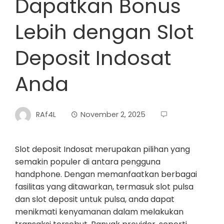
Dapatkan Bonus
Lebih dengan Slot
Deposit Indosat
Anda
RAf4L
November 2, 2025
Slot deposit Indosat merupakan pilihan yang
semakin populer di antara pengguna
handphone. Dengan memanfaatkan berbagai
fasilitas yang ditawarkan, termasuk slot pulsa
dan slot deposit untuk pulsa, anda dapat
menikmati kenyamanan dalam melakukan