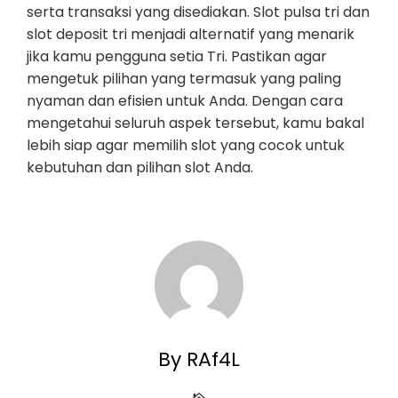
serta transaksi yang disediakan. Slot pulsa tri dan
slot deposit tri menjadi alternatif yang menarik
jika kamu pengguna setia Tri. Pastikan agar
mengetuk pilihan yang termasuk yang paling
nyaman dan efisien untuk Anda. Dengan cara
mengetahui seluruh aspek tersebut, kamu bakal
lebih siap agar memilih slot yang cocok untuk
kebutuhan dan pilihan slot Anda.
By RAf4L