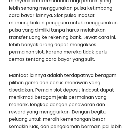
menyediakan kemudahan bagi pemain yang
lebih senang menggunakan pulsa ketimbang
cara bayar lainnya. Slot pulsa Indosat
memungkinkan pengguna untuk menggunakan
pulsa yang dimiliki tanpa harus melakukan
transfer uang ke rekening bank. Lewat cara ini,
lebih banyak orang dapat mengakses
permainan slot, karena mereka tidak perlu
cemas tentang cara bayar yang sulit.
Manfaat lainnya adalah terdapatnya beragam
pilihan game dan bonus menawan yang
disediakan. Pemain slot deposit Indosat dapat
menikmati beragam jenis permainan yang
menarik, lengkap dengan penawaran dan
reward yang menggiurkan. Dengan begitu,
peluang untuk meraih kemenangan besar
semakin luas, dan pengalaman bermain jadi lebih