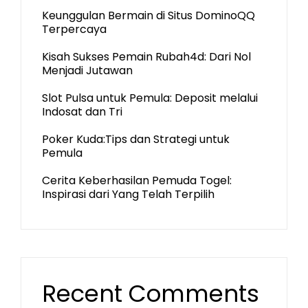
Keunggulan Bermain di Situs DominoQQ
Terpercaya
Kisah Sukses Pemain Rubah4d: Dari Nol
Menjadi Jutawan
Slot Pulsa untuk Pemula: Deposit melalui
Indosat dan Tri
Poker Kuda:Tips dan Strategi untuk
Pemula
Cerita Keberhasilan Pemuda Togel:
Inspirasi dari Yang Telah Terpilih
Recent Comments