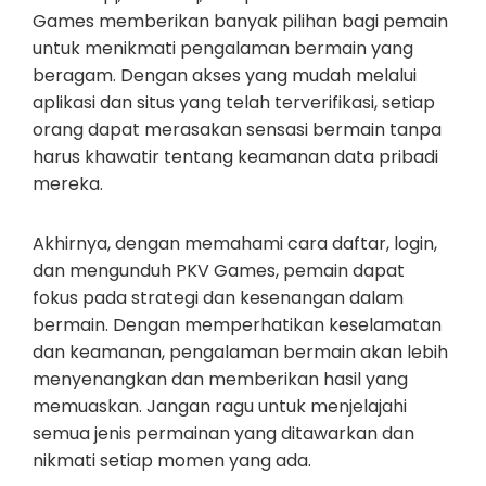
Games memberikan banyak pilihan bagi pemain
untuk menikmati pengalaman bermain yang
beragam. Dengan akses yang mudah melalui
aplikasi dan situs yang telah terverifikasi, setiap
orang dapat merasakan sensasi bermain tanpa
harus khawatir tentang keamanan data pribadi
mereka.
Akhirnya, dengan memahami cara daftar, login,
dan mengunduh PKV Games, pemain dapat
fokus pada strategi dan kesenangan dalam
bermain. Dengan memperhatikan keselamatan
dan keamanan, pengalaman bermain akan lebih
menyenangkan dan memberikan hasil yang
memuaskan. Jangan ragu untuk menjelajahi
semua jenis permainan yang ditawarkan dan
nikmati setiap momen yang ada.