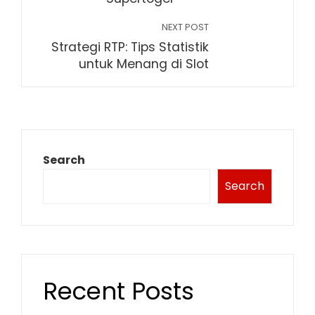
NEXT POST
Strategi RTP: Tips Statistik
untuk Menang di Slot
Search
Search
Recent Posts