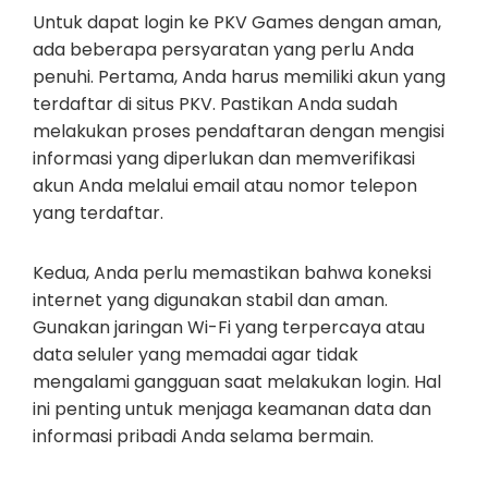
Untuk dapat login ke PKV Games dengan aman,
ada beberapa persyaratan yang perlu Anda
penuhi. Pertama, Anda harus memiliki akun yang
terdaftar di situs PKV. Pastikan Anda sudah
melakukan proses pendaftaran dengan mengisi
informasi yang diperlukan dan memverifikasi
akun Anda melalui email atau nomor telepon
yang terdaftar.
Kedua, Anda perlu memastikan bahwa koneksi
internet yang digunakan stabil dan aman.
Gunakan jaringan Wi-Fi yang terpercaya atau
data seluler yang memadai agar tidak
mengalami gangguan saat melakukan login. Hal
ini penting untuk menjaga keamanan data dan
informasi pribadi Anda selama bermain.