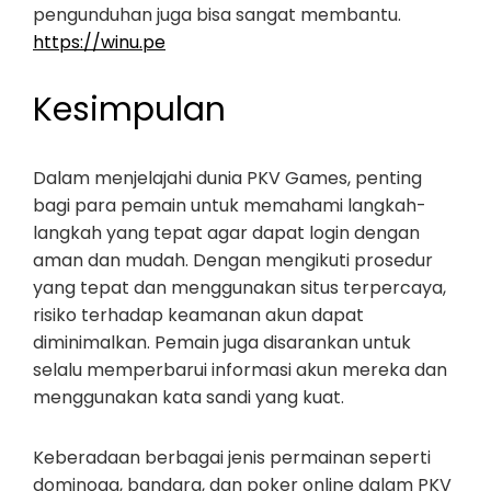
pengunduhan juga bisa sangat membantu.
https://winu.pe
Kesimpulan
Dalam menjelajahi dunia PKV Games, penting
bagi para pemain untuk memahami langkah-
langkah yang tepat agar dapat login dengan
aman dan mudah. Dengan mengikuti prosedur
yang tepat dan menggunakan situs terpercaya,
risiko terhadap keamanan akun dapat
diminimalkan. Pemain juga disarankan untuk
selalu memperbarui informasi akun mereka dan
menggunakan kata sandi yang kuat.
Keberadaan berbagai jenis permainan seperti
dominoqq, bandarq, dan poker online dalam PKV