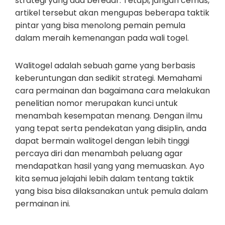
strategi yang ada beredar. Tetapi, jangan cemas,
artikel tersebut akan mengupas beberapa taktik
pintar yang bisa menolong pemain pemula
dalam meraih kemenangan pada wali togel.
Walitogel adalah sebuah game yang berbasis
keberuntungan dan sedikit strategi. Memahami
cara permainan dan bagaimana cara melakukan
penelitian nomor merupakan kunci untuk
menambah kesempatan menang. Dengan ilmu
yang tepat serta pendekatan yang disiplin, anda
dapat bermain walitogel dengan lebih tinggi
percaya diri dan menambah peluang agar
mendapatkan hasil yang yang memuaskan. Ayo
kita semua jelajahi lebih dalam tentang taktik
yang bisa bisa dilaksanakan untuk pemula dalam
permainan ini.