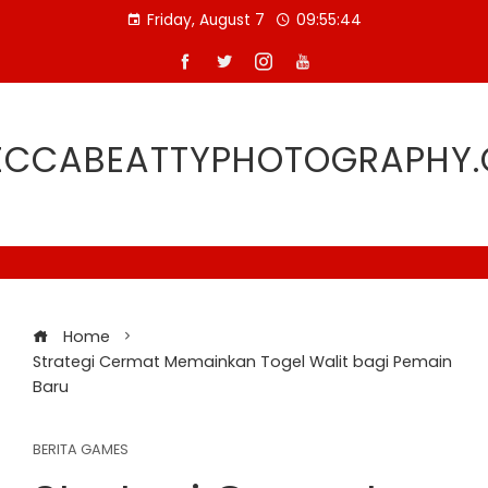
Skip
Friday, August 7
09:55:44
to
content
ECCABEATTYPHOTOGRAPHY
Home
Strategi Cermat Memainkan Togel Walit bagi Pemain
Baru
BERITA GAMES