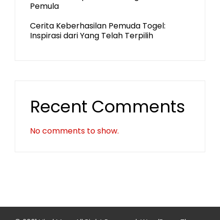
Pemula
Cerita Keberhasilan Pemuda Togel:
Inspirasi dari Yang Telah Terpilih
Recent Comments
No comments to show.