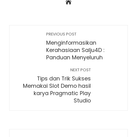
PREVIOUS POST
Menginformasikan
Kerahasiaan Salju4D :
Panduan Menyeluruh
NEXT POST
Tips dan Trik Sukses
Memakai Slot Demo hasil
karya Pragmatic Play
Studio