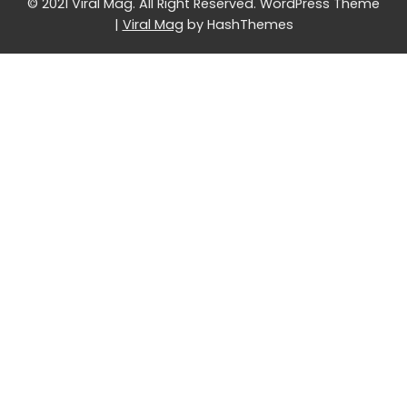
© 2021 Viral Mag. All Right Reserved.
WordPress Theme
|
Viral Mag
by HashThemes