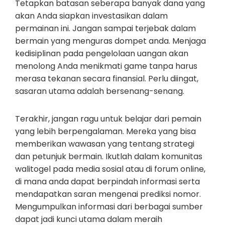
Tetapkan batasan seberapa banyak dana yang
akan Anda siapkan investasikan dalam
permainan ini. Jangan sampai terjebak dalam
bermain yang menguras dompet anda. Menjaga
kedisiplinan pada pengelolaan uangan akan
menolong Anda menikmati game tanpa harus
merasa tekanan secara finansial. Perlu diingat,
sasaran utama adalah bersenang-senang.
Terakhir, jangan ragu untuk belajar dari pemain
yang lebih berpengalaman. Mereka yang bisa
memberikan wawasan yang tentang strategi
dan petunjuk bermain. Ikutlah dalam komunitas
walitogel pada media sosial atau di forum online,
di mana anda dapat berpindah informasi serta
mendapatkan saran mengenai prediksi nomor.
Mengumpulkan informasi dari berbagai sumber
dapat jadi kunci utama dalam meraih