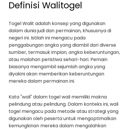
Definisi Walitogel
Togel Walit adalah konsep yang digunakan
dalam dunia judi dan permainan, khususnya di
negeri ini. Istilah ini mengacu pada
penggabungan angka yang diambil dari diverse
sumber, termasuk impian, angka keberuntungan,
atau malahan peristiwa sehari-hari. Pemain
biasanya mengambil sejumlah angka yang
diyakini akan memberikan keberuntungan
mereka dalam permainan ini.
Kata "wali" dalam togel wali memiliki makna
pelindung atau pelindung. Dalam konteks ini, wali
togel mengacu pada metode atau strategi yang
digunakan oleh peserta untuk mengoptimalkan
kemungkinan mereka dalam mengalahkan