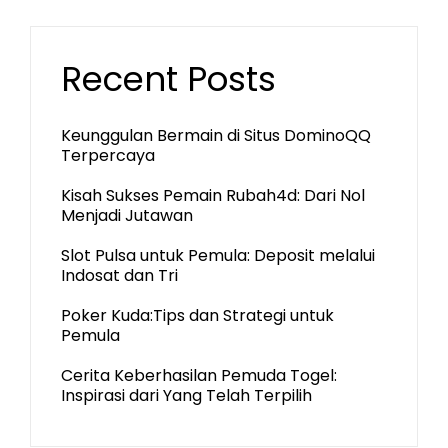
Recent Posts
Keunggulan Bermain di Situs DominoQQ
Terpercaya
Kisah Sukses Pemain Rubah4d: Dari Nol
Menjadi Jutawan
Slot Pulsa untuk Pemula: Deposit melalui
Indosat dan Tri
Poker Kuda:Tips dan Strategi untuk
Pemula
Cerita Keberhasilan Pemuda Togel:
Inspirasi dari Yang Telah Terpilih