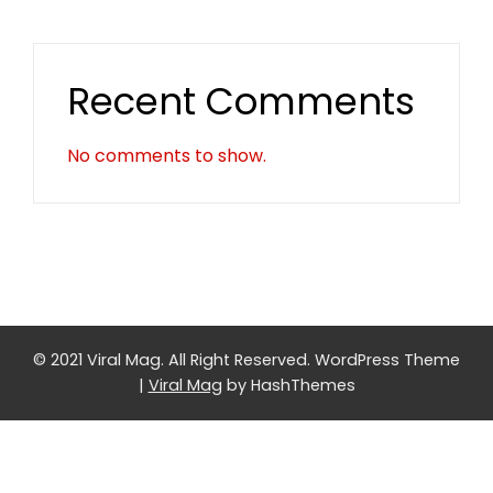
Recent Comments
No comments to show.
© 2021 Viral Mag. All Right Reserved.
WordPress Theme
|
Viral Mag
by HashThemes