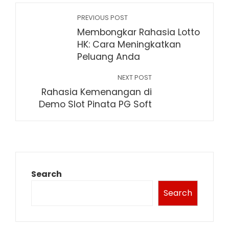
PREVIOUS POST
Membongkar Rahasia Lotto
HK: Cara Meningkatkan
Peluang Anda
NEXT POST
Rahasia Kemenangan di
Demo Slot Pinata PG Soft
Search
Search