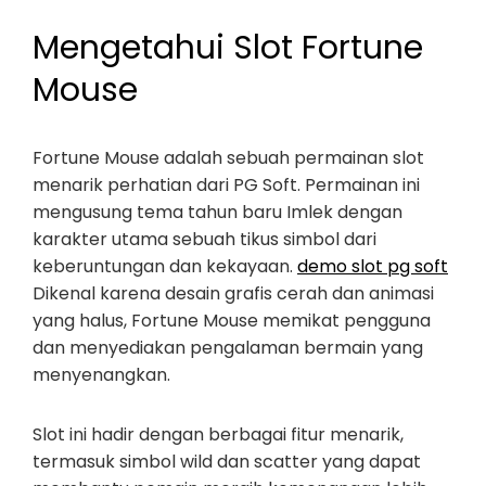
Mengetahui Slot Fortune
Mouse
Fortune Mouse adalah sebuah permainan slot
menarik perhatian dari PG Soft. Permainan ini
mengusung tema tahun baru Imlek dengan
karakter utama sebuah tikus simbol dari
keberuntungan dan kekayaan.
demo slot pg soft
Dikenal karena desain grafis cerah dan animasi
yang halus, Fortune Mouse memikat pengguna
dan menyediakan pengalaman bermain yang
menyenangkan.
Slot ini hadir dengan berbagai fitur menarik,
termasuk simbol wild dan scatter yang dapat