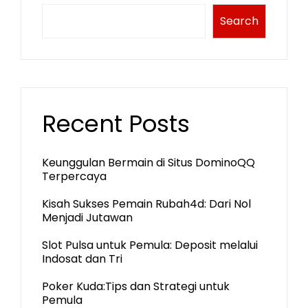
Search
Recent Posts
Keunggulan Bermain di Situs DominoQQ
Terpercaya
Kisah Sukses Pemain Rubah4d: Dari Nol
Menjadi Jutawan
Slot Pulsa untuk Pemula: Deposit melalui
Indosat dan Tri
Poker Kuda:Tips dan Strategi untuk
Pemula