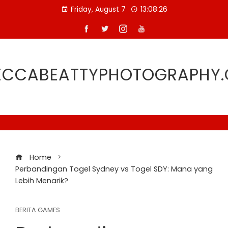
Skip
Friday, August 7
13:08:27
to
content
ECCABEATTYPHOTOGRAPHY
Home
Perbandingan Togel Sydney vs Togel SDY: Mana yang
Lebih Menarik?
BERITA GAMES