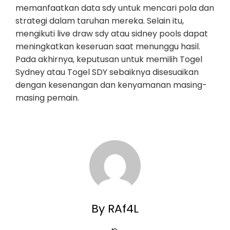
memanfaatkan data sdy untuk mencari pola dan
strategi dalam taruhan mereka. Selain itu,
mengikuti live draw sdy atau sidney pools dapat
meningkatkan keseruan saat menunggu hasil.
Pada akhirnya, keputusan untuk memilih Togel
Sydney atau Togel SDY sebaiknya disesuaikan
dengan kesenangan dan kenyamanan masing-
masing pemain.
By RAf4L