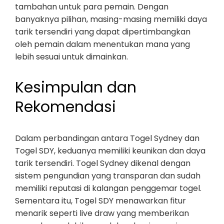
tambahan untuk para pemain. Dengan
banyaknya pilihan, masing-masing memiliki daya
tarik tersendiri yang dapat dipertimbangkan
oleh pemain dalam menentukan mana yang
lebih sesuai untuk dimainkan.
Kesimpulan dan
Rekomendasi
Dalam perbandingan antara Togel Sydney dan
Togel SDY, keduanya memiliki keunikan dan daya
tarik tersendiri. Togel Sydney dikenal dengan
sistem pengundian yang transparan dan sudah
memiliki reputasi di kalangan penggemar togel.
Sementara itu, Togel SDY menawarkan fitur
menarik seperti live draw yang memberikan