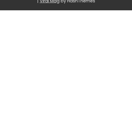
|
Viral Mag
by HashThemes