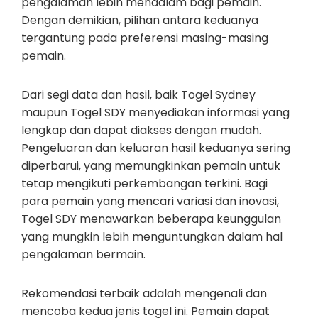
pengalaman lebih mendalam bagi pemain.
Dengan demikian, pilihan antara keduanya
tergantung pada preferensi masing-masing
pemain.
Dari segi data dan hasil, baik Togel Sydney
maupun Togel SDY menyediakan informasi yang
lengkap dan dapat diakses dengan mudah.
Pengeluaran dan keluaran hasil keduanya sering
diperbarui, yang memungkinkan pemain untuk
tetap mengikuti perkembangan terkini. Bagi
para pemain yang mencari variasi dan inovasi,
Togel SDY menawarkan beberapa keunggulan
yang mungkin lebih menguntungkan dalam hal
pengalaman bermain.
Rekomendasi terbaik adalah mengenali dan
mencoba kedua jenis togel ini. Pemain dapat