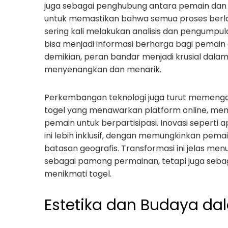
juga sebagai penghubung antara pemain dan
untuk memastikan bahwa semua proses berlang
sering kali melakukan analisis dan pengumpula
bisa menjadi informasi berharga bagi pema
demikian, peran bandar menjadi krusial da
menyenangkan dan menarik.
Perkembangan teknologi juga turut memengar
togel yang menawarkan platform online, me
pemain untuk berpartisipasi. Inovasi seperti 
ini lebih inklusif, dengan memungkinkan pemai
batasan geografis. Transformasi ini jelas m
sebagai pamong permainan, tetapi juga seba
menikmati togel.
Estetika dan Budaya da