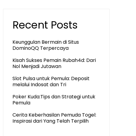
Recent Posts
Keunggulan Bermain di Situs
DominoQQ Terpercaya
Kisah Sukses Pemain Rubah4d: Dari
Nol Menjadi Jutawan
Slot Pulsa untuk Pemula: Deposit
melalui Indosat dan Tri
Poker Kuda:Tips dan Strategi untuk
Pemula
Cerita Keberhasilan Pemuda Togel:
Inspirasi dari Yang Telah Terpilih