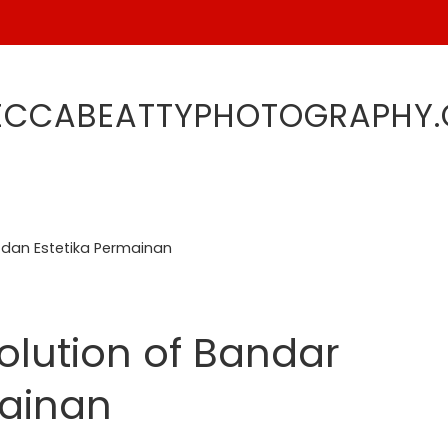
ECCABEATTYPHOTOGRAPHY
 dan Estetika Permainan
olution of Bandar
mainan