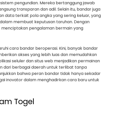
 sistem pengundian. Mereka bertanggung jawab
sung transparan dan adil. Selain itu, bandar juga
n data terkait pola angka yang sering keluar, yang
in dalam membuat keputusan taruhan. Dengan
lam menciptakan pengalaman bermain yang
uhi cara bandar beroperasi. Kini, banyak bandar
mberikan akses yang lebih luas dan memudahkan
aplikasi seluler dan situs web menjadikan permainan
n dari berbagai daerah untuk terlibat tanpa
enunjukkan bahwa peran bandar tidak hanya sekadar
gai inovator dalam menghadirkan cara baru untuk
lam Togel