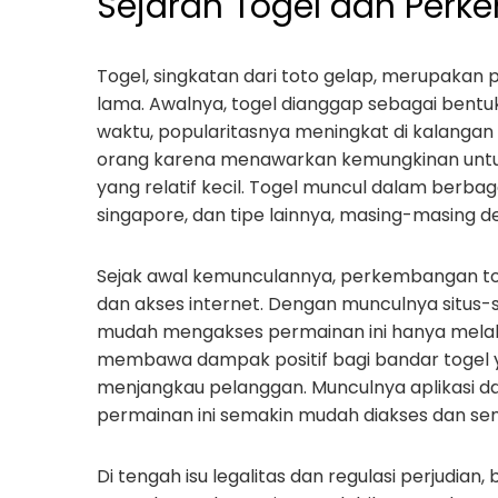
Sejarah Togel dan Per
Togel, singkatan dari toto gelap, merupakan 
lama. Awalnya, togel dianggap sebagai bentuk 
waktu, popularitasnya meningkat di kalangan
orang karena menawarkan kemungkinan unt
yang relatif kecil. Togel muncul dalam berbaga
singapore, dan tipe lainnya, masing-masing 
Sejak awal kemunculannya, perkembangan toge
dan akses internet. Dengan munculnya situs-s
mudah mengakses permainan ini hanya melalui
membawa dampak positif bagi bandar togel yan
menjangkau pelanggan. Munculnya aplikasi d
permainan ini semakin mudah diakses dan sem
Di tengah isu legalitas dan regulasi perjudia