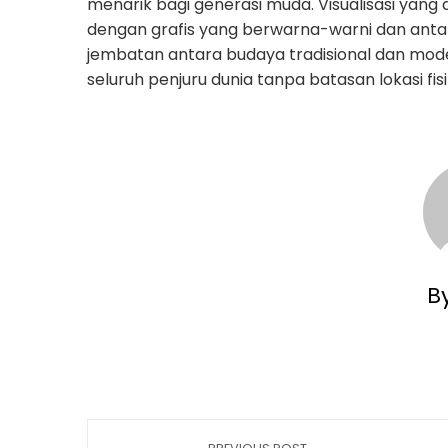
menarik bagi generasi muda. Visualisasi yang d
dengan grafis yang berwarna-warni dan antar
jembatan antara budaya tradisional dan mod
seluruh penjuru dunia tanpa batasan lokasi fisi
B