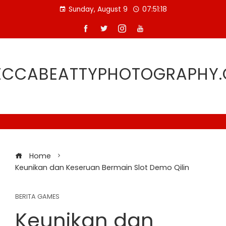
Skip
Sunday, August 9
07:51:19
to
content
ECCABEATTYPHOTOGRAPHY
Home
Keunikan dan Keseruan Bermain Slot Demo Qilin
BERITA GAMES
Keunikan dan