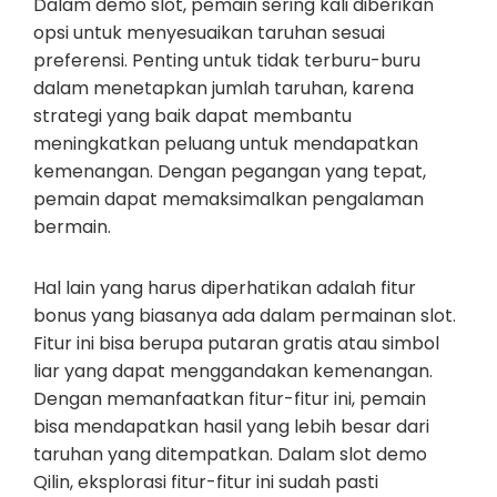
Dalam demo slot, pemain sering kali diberikan
opsi untuk menyesuaikan taruhan sesuai
preferensi. Penting untuk tidak terburu-buru
dalam menetapkan jumlah taruhan, karena
strategi yang baik dapat membantu
meningkatkan peluang untuk mendapatkan
kemenangan. Dengan pegangan yang tepat,
pemain dapat memaksimalkan pengalaman
bermain.
Hal lain yang harus diperhatikan adalah fitur
bonus yang biasanya ada dalam permainan slot.
Fitur ini bisa berupa putaran gratis atau simbol
liar yang dapat menggandakan kemenangan.
Dengan memanfaatkan fitur-fitur ini, pemain
bisa mendapatkan hasil yang lebih besar dari
taruhan yang ditempatkan. Dalam slot demo
Qilin, eksplorasi fitur-fitur ini sudah pasti