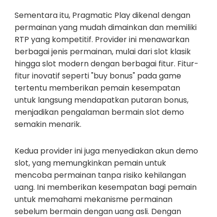
Sementara itu, Pragmatic Play dikenal dengan
permainan yang mudah dimainkan dan memiliki
RTP yang kompetitif. Provider ini menawarkan
berbagai jenis permainan, mulai dari slot klasik
hingga slot modern dengan berbagai fitur. Fitur-
fitur inovatif seperti "buy bonus" pada game
tertentu memberikan pemain kesempatan
untuk langsung mendapatkan putaran bonus,
menjadikan pengalaman bermain slot demo
semakin menarik.
Kedua provider ini juga menyediakan akun demo
slot, yang memungkinkan pemain untuk
mencoba permainan tanpa risiko kehilangan
uang. Ini memberikan kesempatan bagi pemain
untuk memahami mekanisme permainan
sebelum bermain dengan uang asli. Dengan