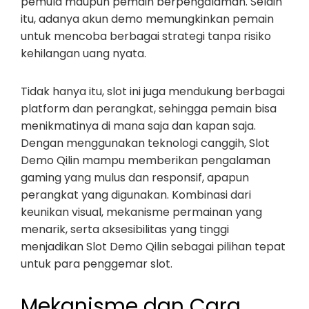
pemula maupun pemain berpengalaman. Selain
itu, adanya akun demo memungkinkan pemain
untuk mencoba berbagai strategi tanpa risiko
kehilangan uang nyata.
Tidak hanya itu, slot ini juga mendukung berbagai
platform dan perangkat, sehingga pemain bisa
menikmatinya di mana saja dan kapan saja.
Dengan menggunakan teknologi canggih, Slot
Demo Qilin mampu memberikan pengalaman
gaming yang mulus dan responsif, apapun
perangkat yang digunakan. Kombinasi dari
keunikan visual, mekanisme permainan yang
menarik, serta aksesibilitas yang tinggi
menjadikan Slot Demo Qilin sebagai pilihan tepat
untuk para penggemar slot.
Mekanisme dan Cara