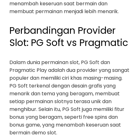
menambah keseruan saat bermain dan
membuat permainan menjadi lebih menarik.
Perbandingan Provider
Slot: PG Soft vs Pragmatic
Dalam dunia permainan slot, PG Soft dan
Pragmatic Play adalah dua provider yang sangat
populer dan memiliki ciri khas masing-masing.
PG Soft terkenal dengan desain grafis yang
menarik dan tema yang beragam, membuat
setiap permainan slotnya terasa unik dan
menghibur. Selain itu, PG Soft juga memiliki fitur
bonus yang beragam, seperti free spins dan
bonus game, yang menambah keseruan saat
bermain demo slot.