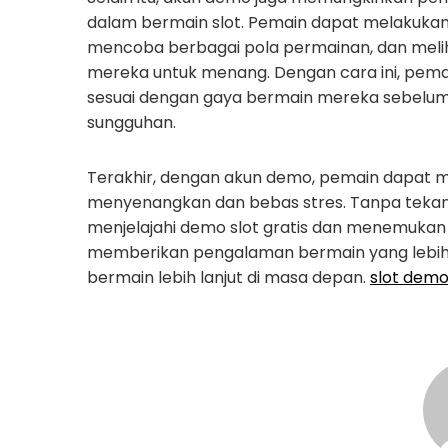
dalam bermain slot. Pemain dapat melakukan
mencoba berbagai pola permainan, dan meli
mereka untuk menang. Dengan cara ini, pem
sesuai dengan gaya bermain mereka sebelum
sungguhan.
Terakhir, dengan akun demo, pemain dapat m
menyenangkan dan bebas stres. Tanpa tekan
menjelajahi demo slot gratis dan menemukan s
memberikan pengalaman bermain yang lebih 
bermain lebih lanjut di masa depan.
slot dem