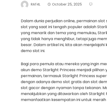
RAf4L
October 25, 2025
Dalam dunia perjudian online, permainan slot 
slot yang saat ini tengah populer adalah Starl
yang menarik dan tema yang memukau, Star
yang tidak hanya menghibur, tetapi juga m
besar. Dalam artikel ini, kita akan menjelajah
demo slot ini.
Bagi para pemula atau mereka yang ingin m
akun demo Starlight Princess menjadi pilihan 
permainan, termasuk Starlight Princess super s
dengan adanya demo slot gratis dan slot de
slot gacor dengan nyaman tanpa tekanan. Mari 
menakjubkan yang ditawarkan oleh Starlight
memanfaatkan kesempatan ini untuk meraih