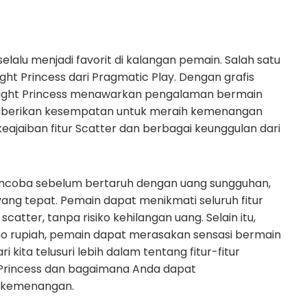
selalu menjadi favorit di kalangan pemain. Salah satu
ight Princess dari Pragmatic Play. Dengan grafis
light Princess menawarkan pengalaman bermain
emberikan kesempatan untuk meraih kemenangan
i keajaiban fitur Scatter dan berbagai keunggulan dari
encoba sebelum bertaruh dengan uang sungguhan,
yang tepat. Pemain dapat menikmati seluruh fitur
catter, tanpa risiko kehilangan uang. Selain itu,
mo rupiah, pemain dapat merasakan sensasi bermain
kita telusuri lebih dalam tentang fitur-fitur
 Princess dan bagaimana Anda dapat
 kemenangan.