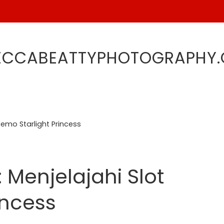
ECCABEATTYPHOTOGRAPHY
Demo Starlight Princess
 Menjelajahi Slot
incess