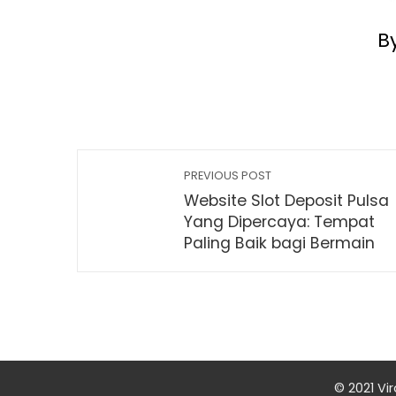
B
PREVIOUS POST
Website Slot Deposit Pulsa
Yang Dipercaya: Tempat
Paling Baik bagi Bermain
© 2021 Vir