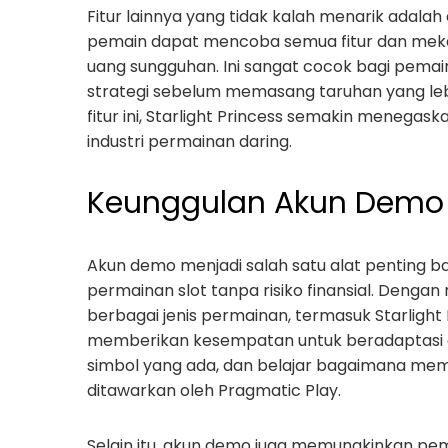
Fitur lainnya yang tidak kalah menarik adala
pemain dapat mencoba semua fitur dan me
uang sungguhan. Ini sangat cocok bagi pemai
strategi sebelum memasang taruhan yang leb
fitur ini, Starlight Princess semakin menegask
industri permainan daring.
Keunggulan Akun Demo 
Akun demo menjadi salah satu alat penting ba
permainan slot tanpa risiko finansial. Den
berbagai jenis permainan, termasuk Starlight 
memberikan kesempatan untuk beradaptasi
simbol yang ada, dan belajar bagaimana mema
ditawarkan oleh Pragmatic Play.
Selain itu, akun demo juga memungkinkan pe