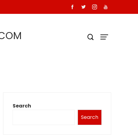
.COM
Search
Search