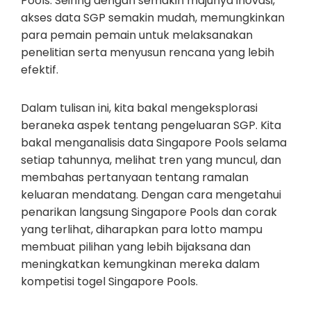
Pools. Seiring dengan semakin majunya inovasi,
akses data SGP semakin mudah, memungkinkan
para pemain pemain untuk melaksanakan
penelitian serta menyusun rencana yang lebih
efektif.
Dalam tulisan ini, kita bakal mengeksplorasi
beraneka aspek tentang pengeluaran SGP. Kita
bakal menganalisis data Singapore Pools selama
setiap tahunnya, melihat tren yang muncul, dan
membahas pertanyaan tentang ramalan
keluaran mendatang. Dengan cara mengetahui
penarikan langsung Singapore Pools dan corak
yang terlihat, diharapkan para lotto mampu
membuat pilihan yang lebih bijaksana dan
meningkatkan kemungkinan mereka dalam
kompetisi togel Singapore Pools.