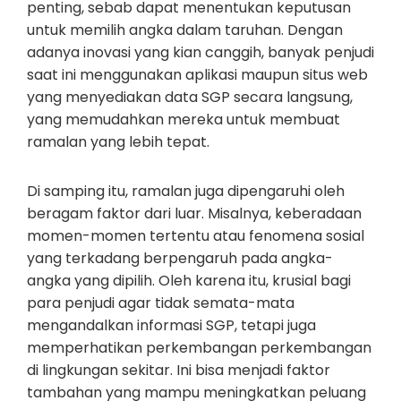
penting, sebab dapat menentukan keputusan
untuk memilih angka dalam taruhan. Dengan
adanya inovasi yang kian canggih, banyak penjudi
saat ini menggunakan aplikasi maupun situs web
yang menyediakan data SGP secara langsung,
yang memudahkan mereka untuk membuat
ramalan yang lebih tepat.
Di samping itu, ramalan juga dipengaruhi oleh
beragam faktor dari luar. Misalnya, keberadaan
momen-momen tertentu atau fenomena sosial
yang terkadang berpengaruh pada angka-
angka yang dipilih. Oleh karena itu, krusial bagi
para penjudi agar tidak semata-mata
mengandalkan informasi SGP, tetapi juga
memperhatikan perkembangan perkembangan
di lingkungan sekitar. Ini bisa menjadi faktor
tambahan yang mampu meningkatkan peluang