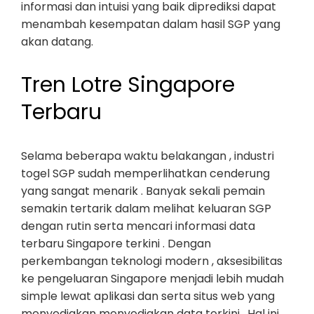
informasi dan intuisi yang baik diprediksi dapat
menambah kesempatan dalam hasil SGP yang
akan datang.
Tren Lotre Singapore
Terbaru
Selama beberapa waktu belakangan , industri
togel SGP sudah memperlihatkan cenderung
yang sangat menarik . Banyak sekali pemain
semakin tertarik dalam melihat keluaran SGP
dengan rutin serta mencari informasi data
terbaru Singapore terkini . Dengan
perkembangan teknologi modern , aksesibilitas
ke pengeluaran Singapore menjadi lebih mudah
simple lewat aplikasi dan serta situs web yang
menyediakan menyediakan data terkini . Hal ini