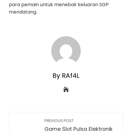
para pemain untuk menebak keluaran SGP
mendatang.
By RAf4L
PREVIOUS POST
Game Slot Pulsa Elektronik