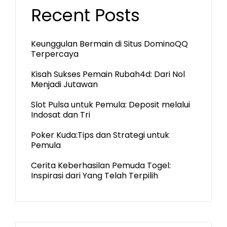
Recent Posts
Keunggulan Bermain di Situs DominoQQ
Terpercaya
Kisah Sukses Pemain Rubah4d: Dari Nol
Menjadi Jutawan
Slot Pulsa untuk Pemula: Deposit melalui
Indosat dan Tri
Poker Kuda:Tips dan Strategi untuk
Pemula
Cerita Keberhasilan Pemuda Togel:
Inspirasi dari Yang Telah Terpilih