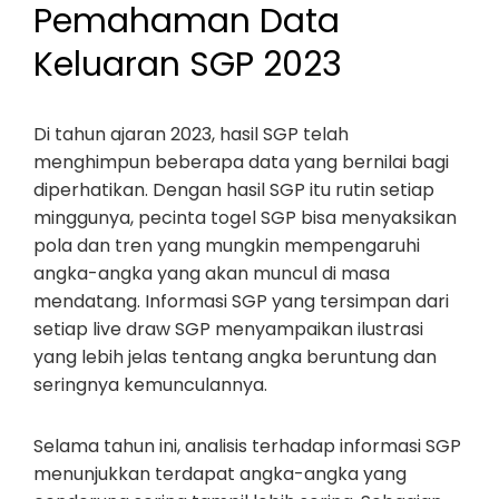
Pemahaman Data
Keluaran SGP 2023
Di tahun ajaran 2023, hasil SGP telah
menghimpun beberapa data yang bernilai bagi
diperhatikan. Dengan hasil SGP itu rutin setiap
minggunya, pecinta togel SGP bisa menyaksikan
pola dan tren yang mungkin mempengaruhi
angka-angka yang akan muncul di masa
mendatang. Informasi SGP yang tersimpan dari
setiap live draw SGP menyampaikan ilustrasi
yang lebih jelas tentang angka beruntung dan
seringnya kemunculannya.
Selama tahun ini, analisis terhadap informasi SGP
menunjukkan terdapat angka-angka yang