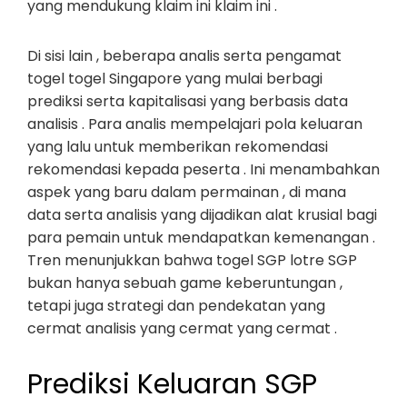
yang mendukung klaim ini klaim ini .
Di sisi lain , beberapa analis serta pengamat
togel togel Singapore yang mulai berbagi
prediksi serta kapitalisasi yang berbasis data
analisis . Para analis mempelajari pola keluaran
yang lalu untuk memberikan rekomendasi
rekomendasi kepada peserta . Ini menambahkan
aspek yang baru dalam permainan , di mana
data serta analisis yang dijadikan alat krusial bagi
para pemain untuk mendapatkan kemenangan .
Tren menunjukkan bahwa togel SGP lotre SGP
bukan hanya sebuah game keberuntungan ,
tetapi juga strategi dan pendekatan yang
cermat analisis yang cermat yang cermat .
Prediksi Keluaran SGP