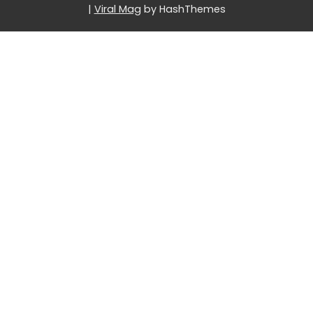
|
Viral Mag
by HashThemes