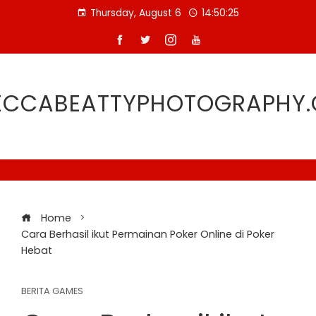
Skip
Thursday, August 6
14:50:26
to
content
ECCABEATTYPHOTOGRAPHY
Home
Cara Berhasil ikut Permainan Poker Online di Poker
Hebat
BERITA GAMES