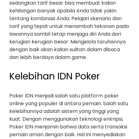
sedangkan tarif besar bisa membuat kalian
kehilangan banyak apabila Anda tidak yakin
tentang kombinasi Anda. Pelajari skenario dan
tarif yang tepat untuk menambah tekanan pada
lawannya sambil tetap menjaga diri Anda dari
kerugian kerugian besar. Mengelola taruhannya
dengan baik akan kalian sulitan dalam dibaca
dan lebih berdaya dalam game.
Kelebihan IDN Poker
Poker IDN menjadi salah satu platform poker
online yang populer di antara pemain. Salah satu
kelebihannya adalah sistem yang tinggi yang
kuat. Dengan menggunakan teknologi enkripsi,
Poker IDN menjamin bahwa data serta transaksi
pemain aman dengan baik. Hal ini menyediakan