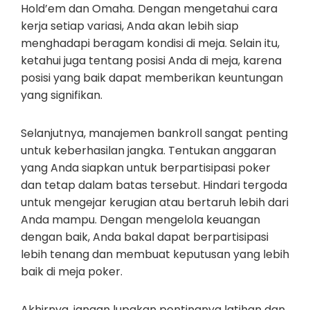
Hold’em dan Omaha. Dengan mengetahui cara
kerja setiap variasi, Anda akan lebih siap
menghadapi beragam kondisi di meja. Selain itu,
ketahui juga tentang posisi Anda di meja, karena
posisi yang baik dapat memberikan keuntungan
yang signifikan.
Selanjutnya, manajemen bankroll sangat penting
untuk keberhasilan jangka. Tentukan anggaran
yang Anda siapkan untuk berpartisipasi poker
dan tetap dalam batas tersebut. Hindari tergoda
untuk mengejar kerugian atau bertaruh lebih dari
Anda mampu. Dengan mengelola keuangan
dengan baik, Anda bakal dapat berpartisipasi
lebih tenang dan membuat keputusan yang lebih
baik di meja poker.
Akhirnya, jangan lupakan pentingnya latihan dan