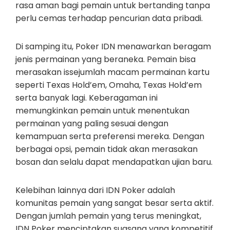
rasa aman bagi pemain untuk bertanding tanpa
perlu cemas terhadap pencurian data pribadi.
Di samping itu, Poker IDN menawarkan beragam
jenis permainan yang beraneka. Pemain bisa
merasakan issejumlah macam permainan kartu
seperti Texas Hold’em, Omaha, Texas Hold’em
serta banyak lagi. Keberagaman ini
memungkinkan pemain untuk menentukan
permainan yang paling sesuai dengan
kemampuan serta preferensi mereka. Dengan
berbagai opsi, pemain tidak akan merasakan
bosan dan selalu dapat mendapatkan ujian baru.
Kelebihan lainnya dari IDN Poker adalah
komunitas pemain yang sangat besar serta aktif.
Dengan jumlah pemain yang terus meningkat,
IDN Poker menciptakan suasana yang kompetitif