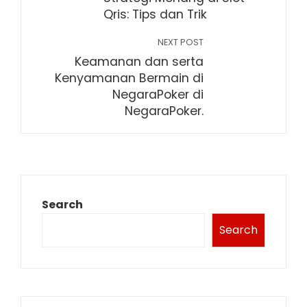
Qris: Tips dan Trik
NEXT POST
Keamanan dan serta
Kenyamanan Bermain di
NegaraPoker di
NegaraPoker.
Search
Search