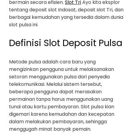
bermain secara efisien.
Slot Tri
Ayo kita eksplor
tentang deposit slot Indosat, deposit slot Tri, dan
berbagai kemudahan yang tersedia dalam dunia
slot pulsa ini.
Definisi Slot Deposit Pulsa
Metode pulsa adalah cara baru yang
mengizinkan pengguna untuk melaksanakan
setoran menggunakan pulsa dari penyedia
telekomunikasi. Melalui sistem tersebut,
beberapa pengguna dapat merasakan
permainan tanpa harus menggunakan uang
tunai atau kartu pembayaran. Slot pulsa kian
digemari karena kemudahan dan kecepatan
dalam melakukan pembayaran, sehingga
menggugah minat banyak pemain.