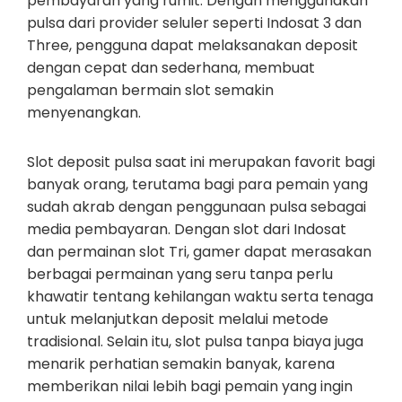
pembayaran yang rumit. Dengan menggunakan
pulsa dari provider seluler seperti Indosat 3 dan
Three, pengguna dapat melaksanakan deposit
dengan cepat dan sederhana, membuat
pengalaman bermain slot semakin
menyenangkan.
Slot deposit pulsa saat ini merupakan favorit bagi
banyak orang, terutama bagi para pemain yang
sudah akrab dengan penggunaan pulsa sebagai
media pembayaran. Dengan slot dari Indosat
dan permainan slot Tri, gamer dapat merasakan
berbagai permainan yang seru tanpa perlu
khawatir tentang kehilangan waktu serta tenaga
untuk melanjutkan deposit melalui metode
tradisional. Selain itu, slot pulsa tanpa biaya juga
menarik perhatian semakin banyak, karena
memberikan nilai lebih bagi pemain yang ingin