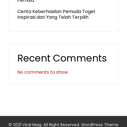
Pemula
Cerita Keberhasilan Pemuda Togel:
Inspirasi dari Yang Telah Terpilih
Recent Comments
No comments to show.
© 2021 Viral Mag. All Right Reserved.
WordPress Theme