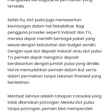
tersedia.
Selain itu, slot pulsa juga menawarkan
keuntungan dalam hal fleksibilitas. Bagi
pengguna provider seperti Indosat dan Tri,
mereka dapat memilih berbagai paket yang
sesuai dengan kebutuhan dan budget sendiri.
Dengan opsi slot deposit Indosat atau slot pulsa
Tri, pemain dapat mengatur deposit
berdasarkan dengan jumlah pulsa yang dimiliki.
Hal ini memudahkan pemain dalam ikut serta
dalam permainan tanpa tekanan finansial yang
berlebihan.
Manfaat lainnya adalah tahapan transaksi yang
tidak dikenakan potongan. Melalui slot pulsa
tanpa potongan, pemain bisa memperoleh