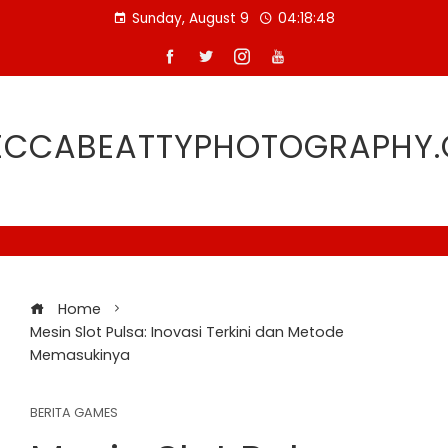
Skip
Sunday, August 9
04:18:49
to
content
ECCABEATTYPHOTOGRAPHY
Home
Mesin Slot Pulsa: Inovasi Terkini dan Metode
Memasukinya
BERITA GAMES