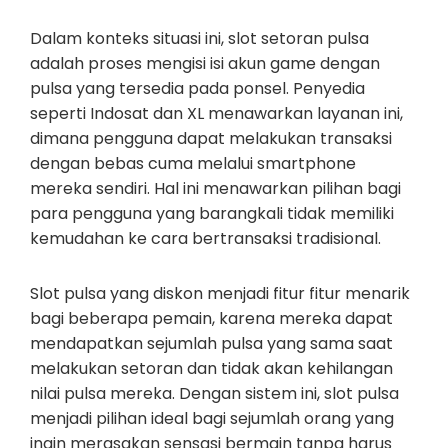
Dalam konteks situasi ini, slot setoran pulsa
adalah proses mengisi isi akun game dengan
pulsa yang tersedia pada ponsel. Penyedia
seperti Indosat dan XL menawarkan layanan ini,
dimana pengguna dapat melakukan transaksi
dengan bebas cuma melalui smartphone
mereka sendiri. Hal ini menawarkan pilihan bagi
para pengguna yang barangkali tidak memiliki
kemudahan ke cara bertransaksi tradisional.
Slot pulsa yang diskon menjadi fitur fitur menarik
bagi beberapa pemain, karena mereka dapat
mendapatkan sejumlah pulsa yang sama saat
melakukan setoran dan tidak akan kehilangan
nilai pulsa mereka. Dengan sistem ini, slot pulsa
menjadi pilihan ideal bagi sejumlah orang yang
ingin merasakan sensasi bermain tanpa harus