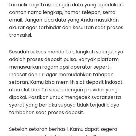
formulir registrasi dengan data yang diperlukan,
contoh nama lengkap, nomor telepon, serta
email. Jangan lupa data yang Anda masukkan
akurat agar terhindar dari kesulitan saat proses
transaksi.
Sesudah sukses mendaftar, langkah selanjutnya
adalah proses deposit pulsa. Banyak platform
menawarkan ragam opsi operator seperti
Indosat dan Tri agar memudahkan tahapan
setoran. Kamu bisa memilih slot deposit indosat
atau slot dari Tri sesuai dengan provider yang
dipakai. Pastikan untuk mengecek syarat serta
syarat yang berlaku supaya tidak terjadi biaya
tambahan saat proses deposit.
Setelah setoran berhasil, Kamu dapat segera