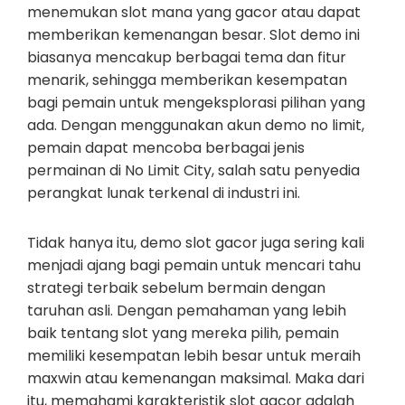
menemukan slot mana yang gacor atau dapat
memberikan kemenangan besar. Slot demo ini
biasanya mencakup berbagai tema dan fitur
menarik, sehingga memberikan kesempatan
bagi pemain untuk mengeksplorasi pilihan yang
ada. Dengan menggunakan akun demo no limit,
pemain dapat mencoba berbagai jenis
permainan di No Limit City, salah satu penyedia
perangkat lunak terkenal di industri ini.
Tidak hanya itu, demo slot gacor juga sering kali
menjadi ajang bagi pemain untuk mencari tahu
strategi terbaik sebelum bermain dengan
taruhan asli. Dengan pemahaman yang lebih
baik tentang slot yang mereka pilih, pemain
memiliki kesempatan lebih besar untuk meraih
maxwin atau kemenangan maksimal. Maka dari
itu, memahami karakteristik slot gacor adalah