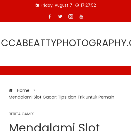
Skip
Friday, August 7
17:27:53
to
content
ECCABEATTYPHOTOGRAPHY
Home
Mendalami Slot Gacor: Tips dan Trik untuk Pemain
BERITA GAMES
Mendalami Slot