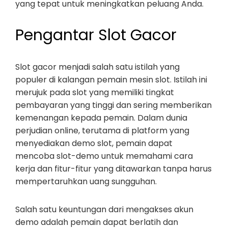
yang tepat untuk meningkatkan peluang Anda.
Pengantar Slot Gacor
Slot gacor menjadi salah satu istilah yang
populer di kalangan pemain mesin slot. Istilah ini
merujuk pada slot yang memiliki tingkat
pembayaran yang tinggi dan sering memberikan
kemenangan kepada pemain. Dalam dunia
perjudian online, terutama di platform yang
menyediakan demo slot, pemain dapat
mencoba slot-demo untuk memahami cara
kerja dan fitur-fitur yang ditawarkan tanpa harus
mempertaruhkan uang sungguhan.
Salah satu keuntungan dari mengakses akun
demo adalah pemain dapat berlatih dan