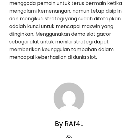
menggoda pemain untuk terus bermain ketika
mengalami kemenangan, namun tetap disiplin
dan mengikuti strategi yang sudah ditetapkan
adalah kunci untuk mencapai maxwin yang
diinginkan. Menggunakan demo slot gacor
sebagai alat untuk menilai strategi dapat
memberikan keunggulan tambahan dalam
mencapai keberhasilan di dunia slot.
By RAf4L