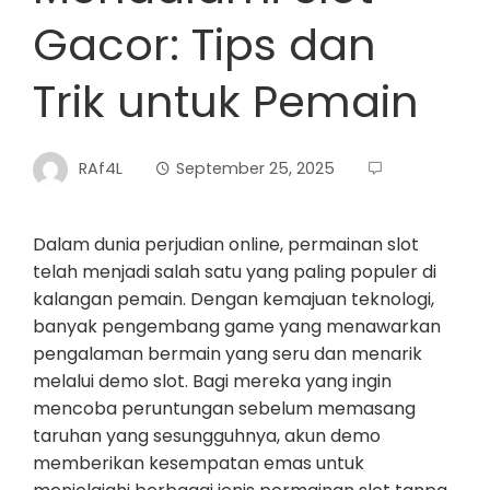
Gacor: Tips dan
Trik untuk Pemain
RAf4L
September 25, 2025
Dalam dunia perjudian online, permainan slot
telah menjadi salah satu yang paling populer di
kalangan pemain. Dengan kemajuan teknologi,
banyak pengembang game yang menawarkan
pengalaman bermain yang seru dan menarik
melalui demo slot. Bagi mereka yang ingin
mencoba peruntungan sebelum memasang
taruhan yang sesungguhnya, akun demo
memberikan kesempatan emas untuk