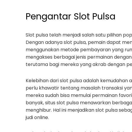
Pengantar Slot Pulsa
Slot pulsa telah menjadi salah satu pilihan pop
Dengan adanya slot pulsa, pemain dapat men
menggunakan metode pembayaran yang rumit.
mengakses berbagai jenis permainan dengan
terutama bagi mereka yang akrab dengan pen
Kelebihan dari slot pulsa adalah kemudahan 
perlu khawatir tentang masalah transaksi yan
mereka sudah bisa memulai permainan favorit
banyak, situs slot pulsa menawarkan berbaga
menghibur. Hal ini menjadikan slot pulsa seb
judi online.