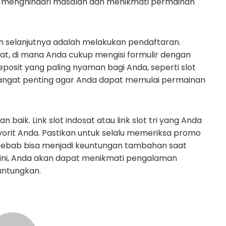
t menghindari masalah dan menikmati permainan
h selanjutnya adalah melakukan pendaftaran.
t, di mana Anda cukup mengisi formulir dengan
deposit yang paling nyaman bagi Anda, seperti slot
ni sangat penting agar Anda dapat memulai permainan
n baik. Link slot indosat atau link slot tri yang Anda
orit Anda. Pastikan untuk selalu memeriksa promo
, sebab bisa menjadi keuntungan tambahan saat
ini, Anda akan dapat menikmati pengalaman
ntungkan.