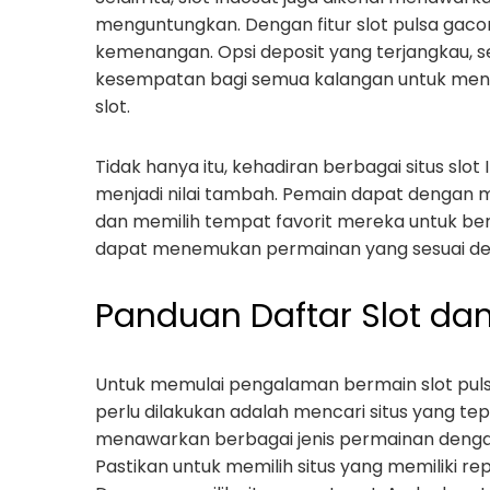
menguntungkan. Dengan fitur slot pulsa gacor
kemenangan. Opsi deposit yang terjangkau, se
kesempatan bagi semua kalangan untuk me
slot.
Tidak hanya itu, kehadiran berbagai situs slo
menjadi nilai tambah. Pemain dapat dengan 
dan memilih tempat favorit mereka untuk ber
dapat menemukan permainan yang sesuai de
Panduan Daftar Slot dan
Untuk memulai pengalaman bermain slot pu
perlu dilakukan adalah mencari situs yang tepa
menawarkan berbagai jenis permainan denga
Pastikan untuk memilih situs yang memiliki repu