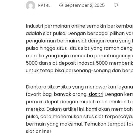
RAf4L
September 2, 2025
Industri permainan online semakin berkemban
adalah slot pulsa. Dengan berbagai pilihan ya
pengalaman bermain slot dengan cara yang le
pulsa hingga situs-situs slot yang ramah deng
mereka yang ingin mencoba peruntungannya. Ba
5000 dan slot deposit indosat 5000 memberi
untuk tetap bisa bersenang-senang dan ber
Diantara situs-situs yang menawarkan layanan in
favorit bagi banyak orang.
slot tri
Dengan kemu
pemain dapat dengan mudah menemukan tem
mereka. Dalam artikel ini, kami akan membaha
pulsa, cara menemukan situs slot terpercay
bermain yang maksimal. Temukan tempat favo
slot online!