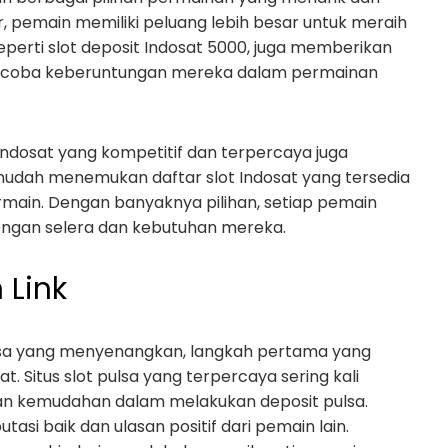
, pemain memiliki peluang lebih besar untuk meraih
perti slot deposit Indosat 5000, juga memberikan
ncoba keberuntungan mereka dalam permainan
t Indosat yang kompetitif dan terpercaya juga
mudah menemukan daftar slot Indosat yang tersedia
main. Dengan banyaknya pilihan, setiap pemain
ngan selera dan kebutuhan mereka.
 Link
lsa yang menyenangkan, langkah pertama yang
t. Situs slot pulsa yang terpercaya sering kali
n kemudahan dalam melakukan deposit pulsa.
tasi baik dan ulasan positif dari pemain lain.