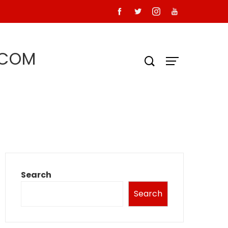
.COM
Search
Search