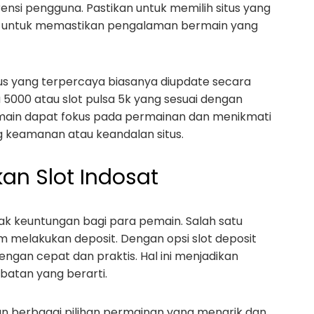
erensi pengguna. Pastikan untuk memilih situs yang
ain untuk memastikan pengalaman bermain yang
 situs yang terpercaya biasanya diupdate secara
5000 atau slot pulsa 5k yang sesuai dengan
emain dapat fokus pada permainan dan menikmati
 keamanan atau keandalan situs.
n Slot Indosat
k keuntungan bagi para pemain. Salah satu
melakukan deposit. Dengan opsi slot deposit
ngan cepat dan praktis. Hal ini menjadikan
atan yang berarti.
rkan berbagai pilihan permainan yang menarik dan