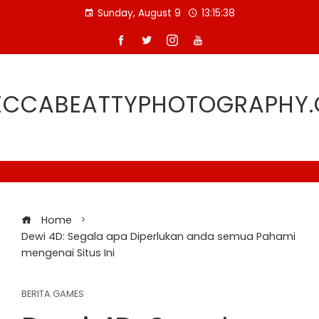
Skip
Sunday, August 9
13:15:38
to
content
ECCABEATTYPHOTOGRAPHY
Home
Dewi 4D: Segala apa Diperlukan anda semua Pahami
mengenai Situs Ini
BERITA GAMES