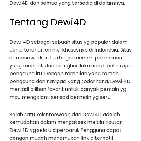
Dewi4D dan semua yang tersedia di dalamnya.
Tentang Dewi4D
Dewi 4D sebagai sebuah situs yg populer dalam
dunia taruhan online, khususnya di Indonesia. Situs
ini menawarkan berbagai macam permainan
yang menarik dan menghasilakn untuk beberapa
pengguna itu. Dengan tampilan yang ramah
pengguna dan navigasi yang sederhana, Dewi 4D
menjadi pilihan favorit untuk banyak pemain yg
mau mengalami sensasi bermain yg seru.
Salah satu keistimewaan dari Dewi4D adalah
kemudahan dalam mengakses melalui tautan
Dewi4D yg selalu diperbarui. Pengguna dapat
dengan mudah menemukan link alternatif