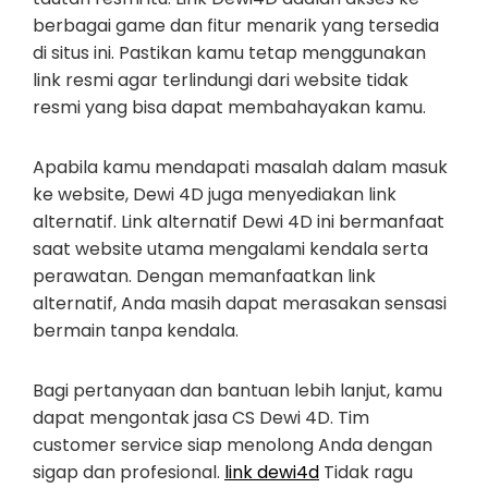
berbagai game dan fitur menarik yang tersedia
di situs ini. Pastikan kamu tetap menggunakan
link resmi agar terlindungi dari website tidak
resmi yang bisa dapat membahayakan kamu.
Apabila kamu mendapati masalah dalam masuk
ke website, Dewi 4D juga menyediakan link
alternatif. Link alternatif Dewi 4D ini bermanfaat
saat website utama mengalami kendala serta
perawatan. Dengan memanfaatkan link
alternatif, Anda masih dapat merasakan sensasi
bermain tanpa kendala.
Bagi pertanyaan dan bantuan lebih lanjut, kamu
dapat mengontak jasa CS Dewi 4D. Tim
customer service siap menolong Anda dengan
sigap dan profesional.
link dewi4d
Tidak ragu