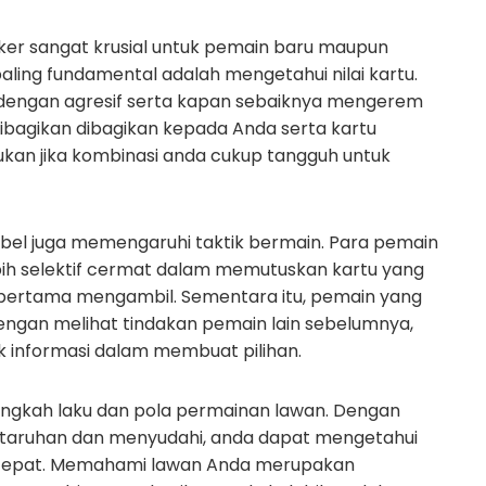
ker sangat krusial untuk pemain baru maupun
aling fundamental adalah mengetahui nilai kartu.
 dengan agresif serta kapan sebaiknya mengerem
ibagikan dibagikan kepada Anda serta kartu
kan jika kombinasi anda cukup tangguh untuk
 tabel juga memengaruhi taktik bermain. Para pemain
ebih selektif cermat dalam memutuskan kartu yang
pertama mengambil. Sementara itu, pemain yang
 dengan melihat tindakan pemain lain sebelumnya,
 informasi dalam membuat pilihan.
 tingkah laku dan pola permainan lawan. Dengan
aruhan dan menyudahi, anda dapat mengetahui
ng tepat. Memahami lawan Anda merupakan