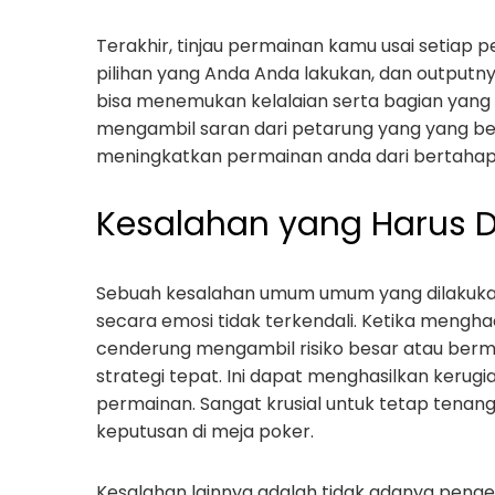
Terakhir, tinjau permainan kamu usai setia
pilihan yang Anda Anda lakukan, dan output
bisa menemukan kelalaian serta bagian yang p
mengambil saran dari petarung yang yang be
meningkatkan permainan anda dari bertahap s
Kesalahan yang Harus D
Sebuah kesalahan umum umum yang dilakuka
secara emosi tidak terkendali. Ketika meng
cenderung mengambil risiko besar atau ber
strategi tepat. Ini dapat menghasilkan keru
permainan. Sangat krusial untuk tetap tena
keputusan di meja poker.
Kesalahan lainnya adalah tidak adanya penger