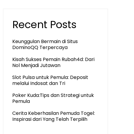
Recent Posts
Keunggulan Bermain di Situs
DominoQQ Terpercaya
Kisah Sukses Pemain Rubah4d: Dari
Nol Menjadi Jutawan
Slot Pulsa untuk Pemula: Deposit
melalui Indosat dan Tri
Poker Kuda:Tips dan Strategi untuk
Pemula
Cerita Keberhasilan Pemuda Togel:
Inspirasi dari Yang Telah Terpilih