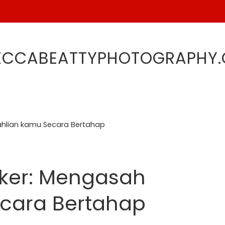
ECCABEATTYPHOTOGRAPHY
ahlian kamu Secara Bertahap
ker: Mengasah
cara Bertahap