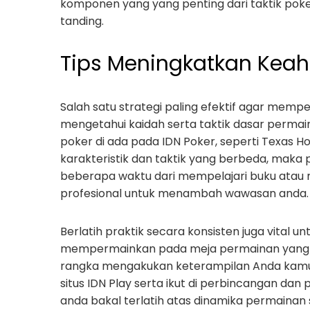
komponen yang yang penting dari taktik pok
tanding.
Tips Meningkatkan Keah
Salah satu strategi paling efektif agar mempe
mengetahui kaidah serta taktik dasar perm
poker di ada pada IDN Poker, seperti Texas
karakteristik dan taktik yang berbeda, maka 
beberapa waktu dari mempelajari buku atau m
profesional untuk menambah wawasan anda.
Berlatih praktik secara konsisten juga vita
mempermainkan pada meja permainan yang va
rangka mengakukan keterampilan Anda kamu
situs IDN Play serta ikut di perbincangan dan
anda bakal terlatih atas dinamika permainan