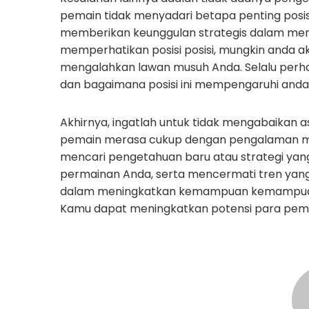
pemain tidak menyadari betapa penting posis
memberikan keunggulan strategis dalam mene
memperhatikan posisi posisi, mungkin anda
mengalahkan lawan musuh Anda. Selalu perh
dan bagaimana posisi ini mempengaruhi anda
Akhirnya, ingatlah untuk tidak mengabaikan 
pemain merasa cukup dengan pengalaman mer
mencari pengetahuan baru atau strategi yang 
permainan Anda, serta mencermati tren yan
dalam meningkatkan kemampuan kemampuan 
Kamu dapat meningkatkan potensi para pema