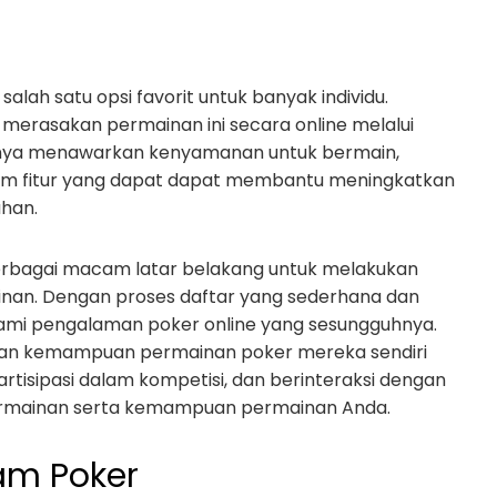
lah satu opsi favorit untuk banyak individu.
a merasakan permainan ini secara online melalui
 hanya menawarkan kenyamanan untuk bermain,
m fitur yang dapat dapat membantu meningkatkan
han.
rbagai macam latar belakang untuk melakukan
nan. Dengan proses daftar yang sederhana dan
lami pengalaman poker online yang sesungguhnya.
tkan kemampuan permainan poker mereka sendiri
artisipasi dalam kompetisi, dan berinteraksi dengan
ermainan serta kemampuan permainan Anda.
am Poker