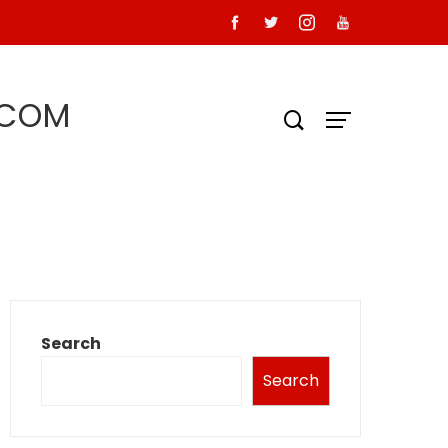
.COM
Search
Search