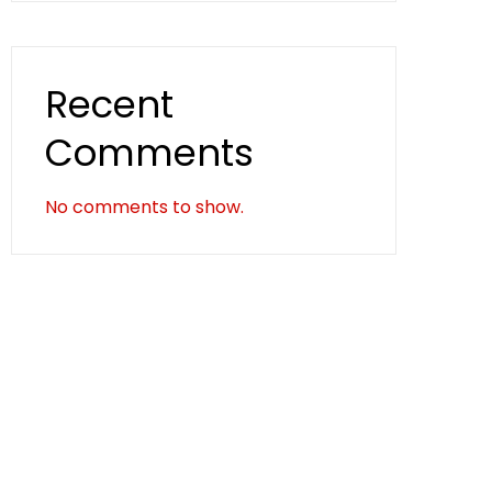
Recent
Comments
No comments to show.