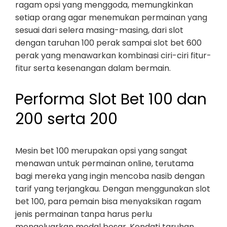
ragam opsi yang menggoda, memungkinkan
setiap orang agar menemukan permainan yang
sesuai dari selera masing-masing, dari slot
dengan taruhan 100 perak sampai slot bet 600
perak yang menawarkan kombinasi ciri-ciri fitur-
fitur serta kesenangan dalam bermain.
Performa Slot Bet 100 dan
200 serta 200
Mesin bet 100 merupakan opsi yang sangat
menawan untuk permainan online, terutama
bagi mereka yang ingin mencoba nasib dengan
tarif yang terjangkau. Dengan menggunakan slot
bet 100, para pemain bisa menyaksikan ragam
jenis permainan tanpa harus perlu
mengeluarkan modal besar. Kendati taruhan