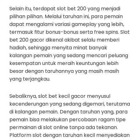
Selain itu, terdapat slot bet 200 yang menjadi
pilihan pilihan. Melalui taruhan ini, para pemain
dapat mengalami variasi gameplay yang lebih,
termasuk fitur bonus-bonus serta free spins. Slot
bet 200 gacor dikenal akibat selalu memberi
hadiah, sehingga menyita minat banyak
kalangan pemain yang sedang mencari peluang
kesempatan untuk meraih keuntungan lebih
besar dengan taruhannya yang masih masih
yang terjangkau.
Sebaliknya, slot bet kecil gacor menyusul
kecenderungan yang sedang digemari, terutama
di kalangan pemain. Dengan taruhan yang, para
pemain bisa melakukan percobaan ragam tipe
permainan di slot online tanpa ada tekanan.
Platform slot dengan taruhan kecil menyediakan