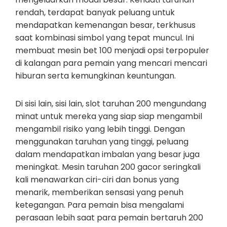
rendah, terdapat banyak peluang untuk
mendapatkan kemenangan besar, terkhusus
saat kombinasi simbol yang tepat muncul. Ini
membuat mesin bet 100 menjadi opsi terpopuler
di kalangan para pemain yang mencari mencari
hiburan serta kemungkinan keuntungan.
Di sisi lain, sisi lain, slot taruhan 200 mengundang
minat untuk mereka yang siap siap mengambil
mengambil risiko yang lebih tinggi. Dengan
menggunakan taruhan yang tinggi, peluang
dalam mendapatkan imbalan yang besar juga
meningkat. Mesin taruhan 200 gacor seringkali
kali menawarkan ciri-ciri dan bonus yang
menarik, memberikan sensasi yang penuh
ketegangan. Para pemain bisa mengalami
perasaan lebih saat para pemain bertaruh 200