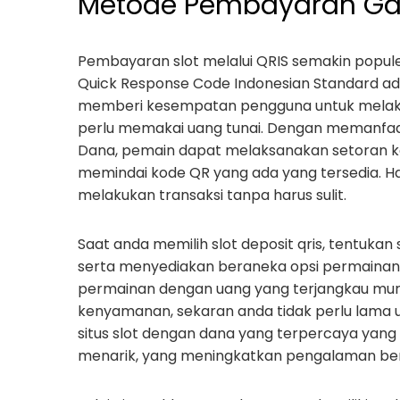
Metode Pembayaran Gam
Pembayaran slot melalui QRIS semakin popule
Quick Response Code Indonesian Standard ada
memberi kesempatan pengguna untuk melak
perlu memakai uang tunai. Dengan memanfaat
Dana, pemain dapat melaksanakan setoran k
memindai kode QR yang ada yang tersedia. 
melakukan transaksi tanpa harus sulit.
Saat anda memilih slot deposit qris, tentukan
serta menyediakan beraneka opsi permainan. 
permainan dengan uang yang terjangkau mur
kenyamanan, sekaran anda tidak perlu lama 
situs slot dengan dana yang terpercaya yan
menarik, yang meningkatkan pengalaman be