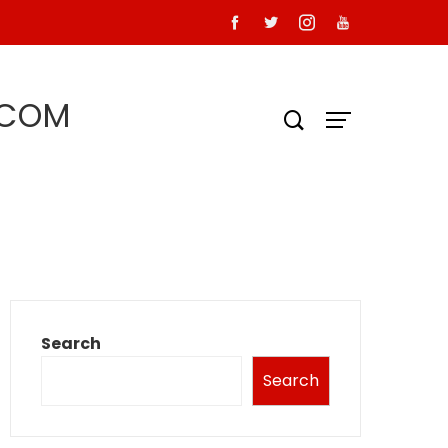
.COM
Search
Search