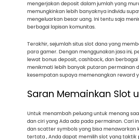
mengerjakan deposit dalam jumlah yang murah
memungkinkan lebih banyaknya individu sup
mengeluarkan besar uang. Ini tentu saja me
berbagai lapisan komunitas.
Terakhir, sejumlah situs slot dana yang me
para gamer. Dengan menggunakan jasa ini, p
lewat bonus deposit, cashback, dan berbagai
menikmati lebih banyak putaran permainan
kesempatan supaya memenangkan reward yan
Saran Memainkan Slot 
Untuk menambah peluang untuk menang saat b
dan ciri yang Ada ada pada permainan. Cari in
dan scatter symbols yang bisa menawarkan k
tertata , Anda dapat memilih slot yang takti