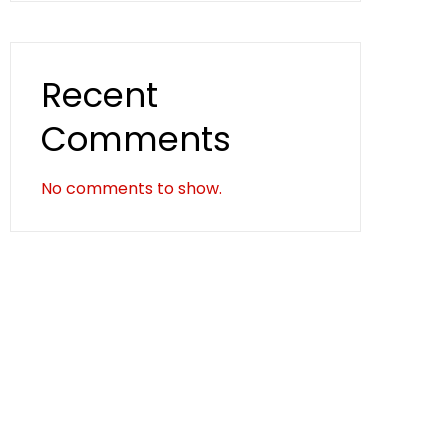
Recent
Comments
No comments to show.